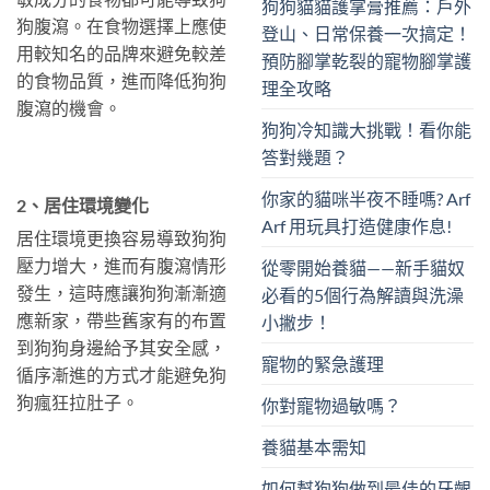
狗狗貓貓護掌膏推薦：戶外
狗腹瀉。在食物選擇上應使
登山、日常保養一次搞定！
用較知名的品牌來避免較差
預防腳掌乾裂的寵物腳掌護
的食物品質，進而降低狗狗
理全攻略
腹瀉的機會。
狗狗冷知識大挑戰！看你能
答對幾題？
你家的貓咪半夜不睡嗎? Arf
2、居住環境變化
Arf 用玩具打造健康作息!
居住環境更換容易導致狗狗
壓力增大，進而有腹瀉情形
從零開始養貓——新手貓奴
發生，這時應讓狗狗漸漸適
必看的5個行為解讀與洗澡
應新家，帶些舊家有的布置
小撇步！
到狗狗身邊給予其安全感，
寵物的緊急護理
循序漸進的方式才能避免狗
狗瘋狂拉肚子。
你對寵物過敏嗎？
養貓基本需知
如何幫狗狗做到最佳的牙齦