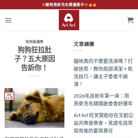
Skip
寵物燕麥洗毛精優惠中
to
content
狗狗看護學
文章總欄
狗狗狂拉肚
子？五大原因
貓咪真的不需要洗澡嗎？打
告訴你！
破迷思，教你局部清潔＋乾
洗技巧，讓主子香香不崩
潰！
04
2026毛孩新年第一澡：用
11 月
燕麥洗毛精開啟香香好運年
Arf Arf 旺芙贊助存在文創公
益共樂音樂會，見證毛孩笑
容背後的愛與責任