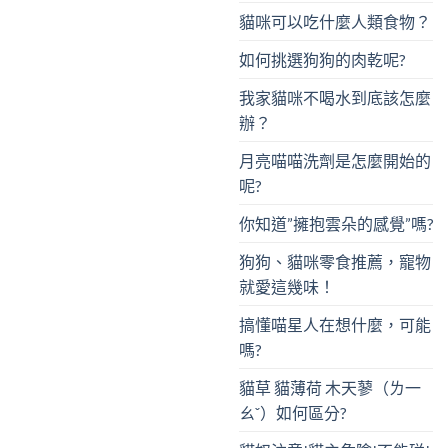
貓咪可以吃什麼人類食物？
如何挑選狗狗的肉乾呢?
我家貓咪不喝水到底該怎麼
辦？
月亮喵喵洗劑是怎麼開始的
呢?
你知道”擁抱雲朵的感覺”嗎?
狗狗、貓咪零食推薦，寵物
就愛這幾味！
搞懂喵星人在想什麼，可能
嗎?
貓草 貓薄荷 木天蓼（ㄌ一
ㄠˇ）如何區分?