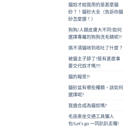
貓奴才給我用的是甚麼貓
砂？！貓砂大全（告訴你貓
砂怎麼選！）
狗狗/人類皮膚大不同!如何
選擇專屬的狗狗洗毛精呢?!
搞不清貓咪到底吐了什麼？
被貓主子舔了?是有甚麼事
要交代奴才嗎??!
貓的報恩?!
貓砂盆有哪些種類，該如何
選擇呢?
我適合成為貓奴嗎?
毛孩乘坐交通工具懶人
包!Let’s go 一同趴趴走囉!