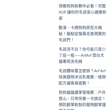
領養狗狗新夥伴必看！完整
SOP 讓你的毛孩安心適應新
家
動漫、卡通狗狗原型大揭
秘！盤點從螢幕走進現實的
毛孩們！
毛孩洗不白？你可能只是少
了這一瓶——ArfArf 雪白犬
貓專用洗毛精
毛孩體味重怎麼辦？Arf Arf
除臭寵物沐浴乳推薦，植物
配方讓臭臭退散！
狗狗貓貓護掌膏推薦：戶外
登山、日常保養一次搞定！
預防腳掌乾裂的寵物腳掌護