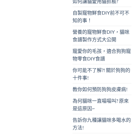
如何讓貓愛用貓抓板?
自製寵物鮮食DIY前不可不
知的事！
營養的寵物鮮食DIY，貓咪
食譜製作方式大公開
寵愛你的毛孩，適合狗狗寵
物零食DIY食譜
你可能不了解?! 關於狗狗的
十件事!
教你如何預防狗狗皮膚病!
為何貓咪一直喵喵叫? 原來
是這原因~
告訴你九種讓貓咪多喝水的
方法!