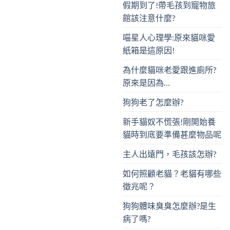
假期到了!帶毛孩到寵物旅
館該注意什麼?
喵星人心理學:原來貓咪愛
紙箱是這原因!
為什麼貓咪老愛跟進廁所?
原來是因為…
狗狗老了怎麼辦?
新手貓奴不慌張!剛開始養
貓時到底要準備甚麼物品呢
主人出遠門，毛孩該怎辦?
如何照顧老貓？老貓有哪些
徵兆呢？
狗狗體味臭臭怎麼辦?是生
病了嗎?