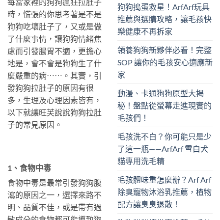
每當家裡的狗狗瘋狂拉肚子
狗狗搗蛋救星！ArfArf玩具
時，慌張的你思考著是不是
推薦與選購攻略，讓毛孩快
狗狗吃壞肚子了，又或是做
樂健康不再拆家
了什麼事情，讓狗狗情緒焦
領養狗狗新夥伴必看！完整
慮而引發腸胃不適，更擔心
SOP 讓你的毛孩安心適應新
地是，會不會是狗狗生了什
家
麼嚴重的病⋯⋯。其實，引
發狗狗拉肚子的原因有很
動漫、卡通狗狗原型大揭
多，生理及心理因素皆有，
秘！盤點從螢幕走進現實的
以下就讓旺芙說說狗狗拉肚
毛孩們！
子的常見原因。
毛孩洗不白？你可能只是少
了這一瓶——ArfArf 雪白犬
貓專用洗毛精
1、食物中毒
毛孩體味重怎麼辦？Arf Arf
食物中毒是最常引發狗狗腹
除臭寵物沐浴乳推薦，植物
瀉的原因之一，選擇來路不
配方讓臭臭退散！
明、品質不佳，或是帶有過
敏成分的食物都可能導致狗