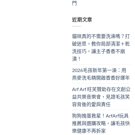
門
近期文章
貓咪真的不需要洗澡嗎？打
破迷思，教你局部清潔＋乾
洗技巧，讓主子香香不崩
潰！
2026毛孩新年第一澡：用
燕麥洗毛精開啟香香好運年
Arf Arf 旺芙贊助存在文創公
益共樂音樂會，見證毛孩笑
容背後的愛與責任
狗狗搗蛋救星！ArfArf玩具
推薦與選購攻略，讓毛孩快
樂健康不再拆家