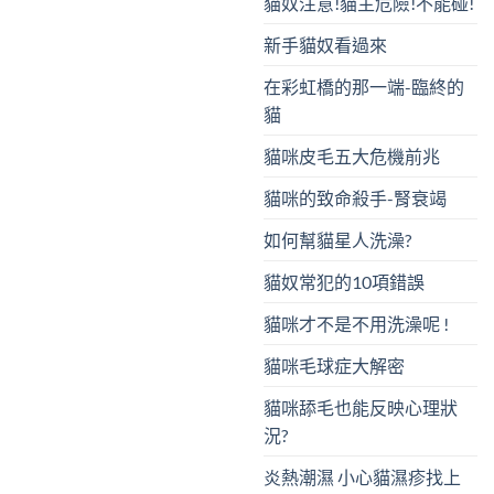
貓奴注意!貓主危險!不能碰!
新手貓奴看過來
在彩虹橋的那一端-臨終的
貓
貓咪皮毛五大危機前兆
貓咪的致命殺手-腎衰竭
如何幫貓星人洗澡?
貓奴常犯的10項錯誤
貓咪才不是不用洗澡呢 !
貓咪毛球症大解密
貓咪舔毛也能反映心理狀
況?
炎熱潮濕 小心貓濕疹找上