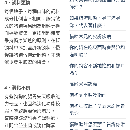
3、飼料更換
護理？
每個牌子、每種口味的飼料
如果貓流眼淚、鼻子流鼻
成分比例皆不相同，腸胃敏
涕，代表著什麼？
感的狗狗容易因為飼料更換
而導致腹瀉，更換飼料時應
貓咪常見的皮膚疾病
秉持循序漸進的原則，在舊
你的貓在吃東西時會哭泣和
飼料中添加些許新飼料，慢
喵叫嗎？
慢讓狗狗習慣新飼料，才能
減少發生腹瀉的機會。
你的狗會不斷地搖頭和抓耳
嗎？
高齡犬照護篇
4、消化不良
狗狗冬季照護指南
有些狗狗的腸胃先天吸收能
力較差，也因為消化功能較
狗狗狂拉肚子？五大原因告
弱，導致腹瀉情形增加。
訴你！
這時建議諮詢專業獸醫師，
貓咪嘔吐怎麼辦？告訴你常
並配合益生菌或消化酵素