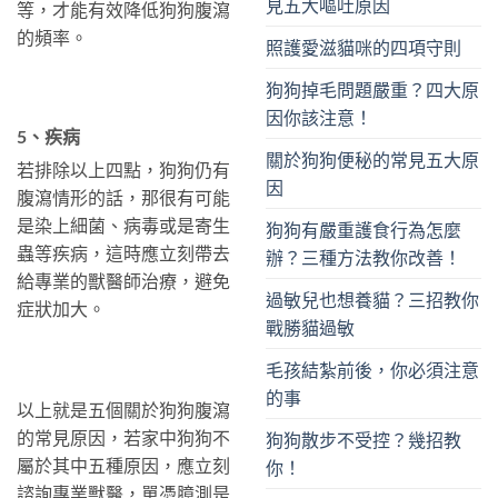
見五大嘔吐原因
等，才能有效降低狗狗腹瀉
的頻率。
照護愛滋貓咪的四項守則
狗狗掉毛問題嚴重？四大原
因你該注意！
5、疾病
關於狗狗便秘的常見五大原
若排除以上四點，狗狗仍有
因
腹瀉情形的話，那很有可能
是染上細菌、病毒或是寄生
狗狗有嚴重護食行為怎麼
蟲等疾病，這時應立刻帶去
辦？三種方法教你改善！
給專業的獸醫師治療，避免
過敏兒也想養貓？三招教你
症狀加大。
戰勝貓過敏
毛孩結紮前後，你必須注意
的事
以上就是五個關於狗狗腹瀉
的常見原因，若家中狗狗不
狗狗散步不受控？幾招教
屬於其中五種原因，應立刻
你！
諮詢專業獸醫，單憑臆測是