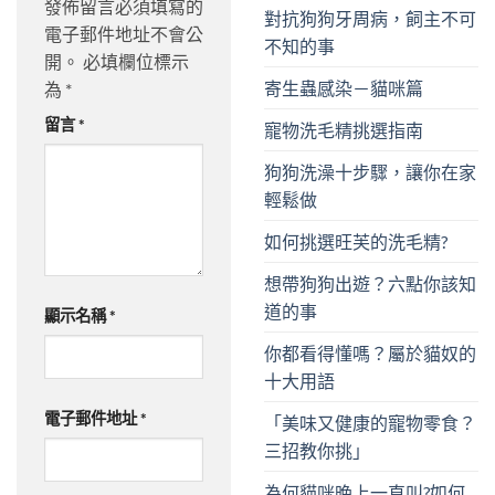
發佈留言必須填寫的
對抗狗狗牙周病，飼主不可
電子郵件地址不會公
不知的事
開。
必填欄位標示
寄生蟲感染－貓咪篇
為
*
留言
*
寵物洗毛精挑選指南
狗狗洗澡十步驟，讓你在家
輕鬆做
如何挑選旺芙的洗毛精?
想帶狗狗出遊？六點你該知
道的事
顯示名稱
*
你都看得懂嗎？屬於貓奴的
十大用語
電子郵件地址
*
「美味又健康的寵物零食？
三招教你挑」
為何貓咪晚上一直叫?如何