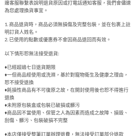
邊客服聯繫表說明退貨原因或打電話通知客服，我們會儘速
為您處理換貨事宜。
1. 商品退貨時，商品必須無損傷及完整包裝，並在包裹上註
明訂貨人姓名。
2. 已使用的點數或優惠券不會因商品退回而有效。
以下情形恕無法接受退貨:
♦已經超過七日退貨期限
♦一但商品經使用或洗滌，基於對寵物衛生及健康之理由，
恕不接受退換
♦耗損性商品有不可復原之故，在開封使用後也恕不得進行
退換
♦未附原包裝盒或包裝已破損或髒污
♦商品因不當使用、保管之人為因素而造成之故障、損毀、
刮傷、髒污、包裝破損不完整
♦本店僅接受整筆訂單辦理退費，無法接受訂單部分退款