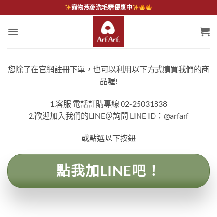
Skip
寵物燕麥洗毛精優惠中
to
content
您除了在官網註冊下單，也可以利用以下方式購買我們的商
品喔!
1.客服 電話訂購專線 02-25031838
2.歡迎加入我們的LINE＠詢問 LINE ID：@arfarf
或點選以下按鈕
點我加LINE吧！