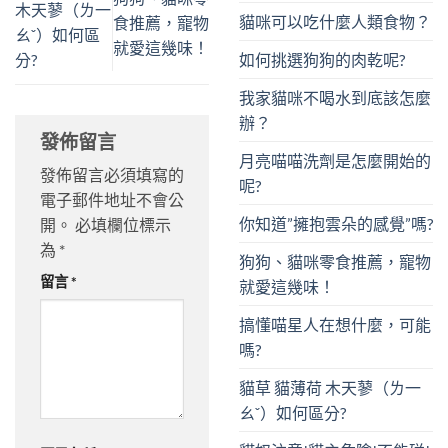
木天蓼（ㄌ一
貓咪可以吃什麼人類食物？
食推薦，寵物
ㄠˇ）如何區
就愛這幾味！
如何挑選狗狗的肉乾呢?
分?
我家貓咪不喝水到底該怎麼
辦？
發佈留言
月亮喵喵洗劑是怎麼開始的
發佈留言必須填寫的
呢?
電子郵件地址不會公
你知道”擁抱雲朵的感覺”嗎?
開。
必填欄位標示
為
*
狗狗、貓咪零食推薦，寵物
留言
*
就愛這幾味！
搞懂喵星人在想什麼，可能
嗎?
貓草 貓薄荷 木天蓼（ㄌ一
ㄠˇ）如何區分?