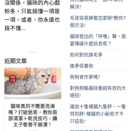
沒關係，貓咪的內心戲
解決?
粉多，只能搞懂一項是
毛孩容易靜電怎麼辦?教你7
一項，或者，你永遠也
個方法!
搞不懂…
貓咪發出的「呼嚕」聲，是
要傳達什麼訊息呢？
如何對抗換毛季
近期文章
換季保養術
狗狗會作夢嗎?
09
1 月
對狗狗驅蟲除蚤超有效的大
絕招!
貓咪真的不需要洗澡
誰說十隻橘貓九隻胖，一隻
嗎？打破迷思，教你局
特別胖! 橘貓的小秘密才不
部清潔＋乾洗技巧，讓
只這些!
主子香香不崩潰！