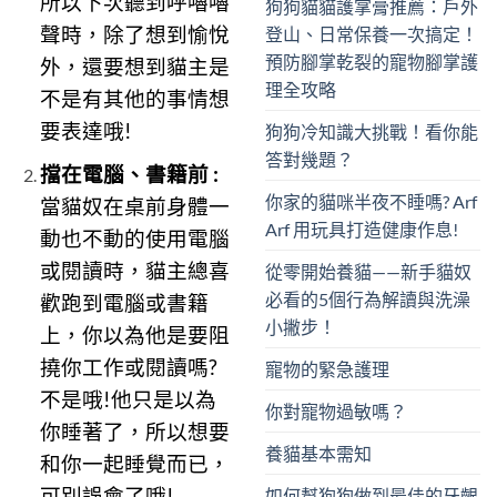
所以下次聽到呼嚕嚕
狗狗貓貓護掌膏推薦：戶外
聲時，除了想到愉悅
登山、日常保養一次搞定！
預防腳掌乾裂的寵物腳掌護
外，還要想到貓主是
理全攻略
不是有其他的事情想
要表達哦!
狗狗冷知識大挑戰！看你能
答對幾題？
擋在電腦、書籍前 :
你家的貓咪半夜不睡嗎? Arf
當貓奴在桌前身體一
Arf 用玩具打造健康作息!
動也不動的使用電腦
或閱讀時，貓主總喜
從零開始養貓——新手貓奴
必看的5個行為解讀與洗澡
歡跑到電腦或書籍
小撇步！
上，你以為他是要阻
撓你工作或閱讀嗎?
寵物的緊急護理
不是哦!他只是以為
你對寵物過敏嗎？
你睡著了，所以想要
養貓基本需知
和你一起睡覺而已，
可別誤會了哦!
如何幫狗狗做到最佳的牙齦