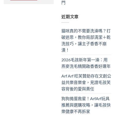
門
近期文章
貓咪真的不需要洗澡嗎？打
破迷思，教你局部清潔＋乾
洗技巧，讓主子香香不崩
潰！
2026毛孩新年第一澡：用
燕麥洗毛精開啟香香好運年
Arf Arf 旺芙贊助存在文創公
益共樂音樂會，見證毛孩笑
容背後的愛與責任
狗狗搗蛋救星！ArfArf玩具
推薦與選購攻略，讓毛孩快
樂健康不再拆家