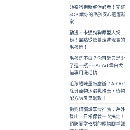
領養狗狗新夥伴必看！完整
SOP 讓你的毛孩安心適應新
家
動漫、卡通狗狗原型大揭
秘！盤點從螢幕走進現實的
毛孩們！
毛孩洗不白？你可能只是少
了這一瓶——ArfArf 雪白犬
貓專用洗毛精
毛孩體味重怎麼辦？Arf Arf
除臭寵物沐浴乳推薦，植物
配方讓臭臭退散！
狗狗貓貓護掌膏推薦：戶外
登山、日常保養一次搞定！
預防腳掌乾裂的寵物腳掌護