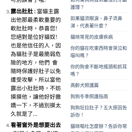
護理？
露出肚肚 :
當貓主露
如果貓流眼淚、鼻子流鼻
出他那最柔軟重要的
涕，代表著什麼？
軟肚肚時，恭喜您!
您絕對是位好貓奴!
貓咪常見的皮膚疾病
也是他信任的人，因
你的貓在吃東西時會哭泣和
為貓肚子是最脆弱危
喵叫嗎？
險的地方，他們 會
你的狗會不斷地搖頭和抓耳
隨時保護好肚子以免
嗎？
遭受攻擊，所以當他
高齡犬照護篇
露出小肚肚時，不妨
摸摸他，讓他好好撒
狗狗冬季照護指南
嬌一下，不過別摸太
狗狗狂拉肚子？五大原因告
久就是了…
訴你！
看著窗外是想要出去
貓咪嘔吐怎麼辦？告訴你常