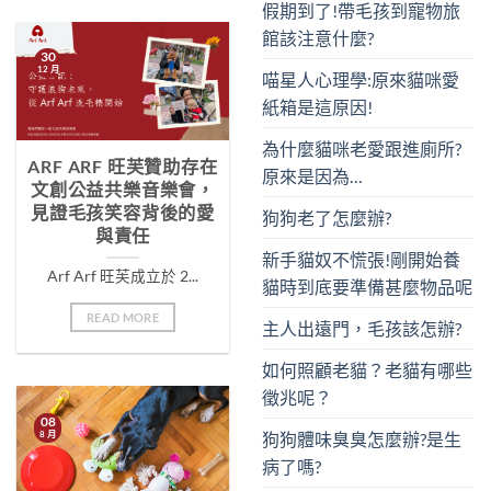
假期到了!帶毛孩到寵物旅
館該注意什麼?
30
12 月
喵星人心理學:原來貓咪愛
紙箱是這原因!
為什麼貓咪老愛跟進廁所?
ARF ARF 旺芙贊助存在
原來是因為…
文創公益共樂音樂會，
見證毛孩笑容背後的愛
狗狗老了怎麼辦?
與責任
新手貓奴不慌張!剛開始養
Arf Arf 旺芙成立於 2...
貓時到底要準備甚麼物品呢
READ MORE
主人出遠門，毛孩該怎辦?
如何照顧老貓？老貓有哪些
徵兆呢？
08
狗狗體味臭臭怎麼辦?是生
8 月
病了嗎?