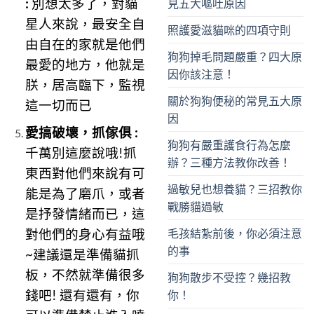
:
別想太多了，對貓
見五大嘔吐原因
星人來說，最安全自
照護愛滋貓咪的四項守則
由自在的家就是他們
狗狗掉毛問題嚴重？四大原
最愛的地方，他就是
因你該注意！
朕，居高臨下，監視
關於狗狗便秘的常見五大原
這一切而已
因
愛搞破壞，抓傢俱 :
狗狗有嚴重護食行為怎麼
千萬別這麼說哦!抓
辦？三種方法教你改善！
東西對他們來說有可
過敏兒也想養貓？三招教你
能是為了磨爪，或者
戰勝貓過敏
是抒發情緒而已，這
對他們的身心有益哦
毛孩結紮前後，你必須注意
的事
~建議還是準備貓抓
板，不然就準備很多
狗狗散步不受控？幾招教
錢吧! 還有還有，你
你！