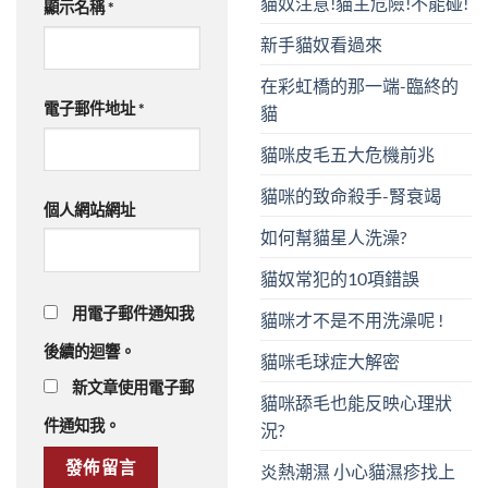
貓奴注意!貓主危險!不能碰!
顯示名稱
*
新手貓奴看過來
在彩虹橋的那一端-臨終的
電子郵件地址
*
貓
貓咪皮毛五大危機前兆
貓咪的致命殺手-腎衰竭
個人網站網址
如何幫貓星人洗澡?
貓奴常犯的10項錯誤
用電子郵件通知我
貓咪才不是不用洗澡呢 !
後續的迴響。
貓咪毛球症大解密
新文章使用電子郵
貓咪舔毛也能反映心理狀
件通知我。
況?
炎熱潮濕 小心貓濕疹找上