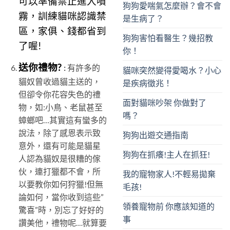
可以準備禁止進入噴
狗狗愛喘氣怎麼辦？會不會
霧，訓練貓咪認識禁
是生病了？
區，家俱、錢都省到
狗狗害怕看醫生？幾招教
了喔!
你！
送你禮物?
:
有許多的
貓咪突然變得愛喝水？小心
貓奴曾收過貓主送的，
是疾病徵兆！
但卻令你花容失色的禮
面對貓咪吵架 你做對了
物，如:小鳥、老鼠甚至
嗎？
蟑螂吧…其實這有蠻多的
說法，除了感恩表示致
狗狗出遊交通指南
意外，還有可能是貓星
狗狗在抓癢!主人在抓狂!
人認為貓奴是很糟的傢
伙，連打獵都不會，所
我的寵物家人!不輕易拋棄
以要教你如何狩獵!但無
毛孩!
論如何，當你收到這些”
領養寵物前 你應該知道的
驚喜”時，別忘了好好的
事
讚美他，禮物呢…就算要