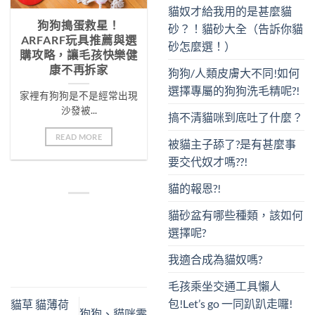
貓奴才給我用的是甚麼貓
狗狗搗蛋救星！
砂？！貓砂大全（告訴你貓
ARFARF玩具推薦與選
砂怎麼選！）
購攻略，讓毛孩快樂健
康不再拆家
狗狗/人類皮膚大不同!如何
選擇專屬的狗狗洗毛精呢?!
家裡有狗狗是不是經常出現
沙發被...
搞不清貓咪到底吐了什麼？
READ MORE
被貓主子舔了?是有甚麼事
要交代奴才嗎??!
貓的報恩?!
貓砂盆有哪些種類，該如何
選擇呢?
我適合成為貓奴嗎?
毛孩乘坐交通工具懶人
包!Let’s go 一同趴趴走囉!
貓草 貓薄荷
狗狗、貓咪零