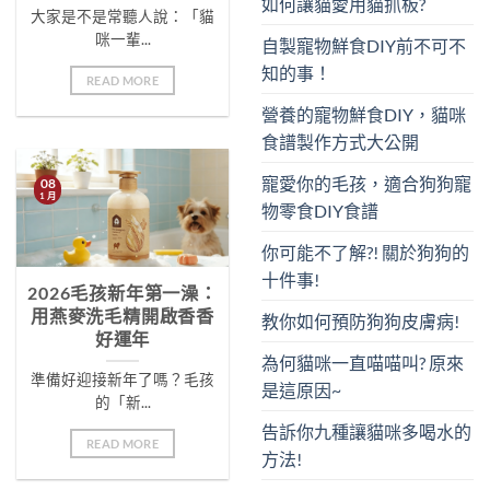
如何讓貓愛用貓抓板?
大家是不是常聽人說：「貓
咪一輩...
自製寵物鮮食DIY前不可不
知的事！
READ MORE
營養的寵物鮮食DIY，貓咪
食譜製作方式大公開
寵愛你的毛孩，適合狗狗寵
08
1 月
物零食DIY食譜
你可能不了解?! 關於狗狗的
十件事!
2026毛孩新年第一澡：
用燕麥洗毛精開啟香香
教你如何預防狗狗皮膚病!
好運年
為何貓咪一直喵喵叫? 原來
準備好迎接新年了嗎？毛孩
是這原因~
的「新...
告訴你九種讓貓咪多喝水的
READ MORE
方法!