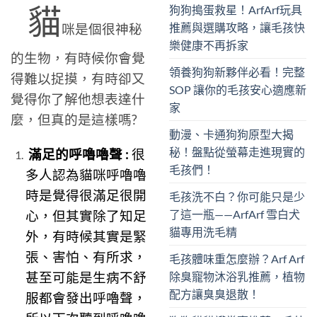
貓
狗狗搗蛋救星！ArfArf玩具
推薦與選購攻略，讓毛孩快
咪是個很神秘
樂健康不再拆家
的生物，有時候你會覺
領養狗狗新夥伴必看！完整
得難以捉摸，有時卻又
SOP 讓你的毛孩安心適應新
覺得你了解他想表達什
家
麼，但真的是這樣嗎?
動漫、卡通狗狗原型大揭
秘！盤點從螢幕走進現實的
滿足的呼嚕嚕聲 :
很
毛孩們！
多人認為貓咪呼嚕嚕
時是覺得很滿足很開
毛孩洗不白？你可能只是少
了這一瓶——ArfArf 雪白犬
心，但其實除了知足
貓專用洗毛精
外，有時候其實是緊
張、害怕、有所求，
毛孩體味重怎麼辦？Arf Arf
除臭寵物沐浴乳推薦，植物
甚至可能是生病不舒
配方讓臭臭退散！
服都會發出呼嚕聲，