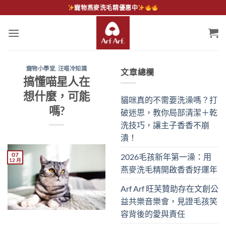
Skip
寵物燕麥洗毛精優惠中
to
content
寵物小學堂
,
汪喵冷知識
文章總欄
搞懂喵星人在
想什麼，可能
貓咪真的不需要洗澡嗎？打
嗎?
破迷思，教你局部清潔＋乾
洗技巧，讓主子香香不崩
潰！
07
2026毛孩新年第一澡：用
12 月
燕麥洗毛精開啟香香好運年
Arf Arf 旺芙贊助存在文創公
益共樂音樂會，見證毛孩笑
容背後的愛與責任