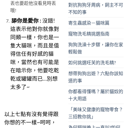
丟也要趁他沒看見時丟
對抗狗狗牙周病，飼主不可
哦!
不知的事
舔你是愛你 :
沒錯!
寄生蟲感染－貓咪篇
這表示他對你就像對
寵物洗毛精挑選指南
同類一樣，你也是一
狗狗洗澡十步驟，讓你在家
隻大貓咪，而且是值
輕鬆做
得信任有好感的貓
咪，當然也有可能是
如何挑選旺芙的洗毛精?
在暗示你，他要吃乾
想帶狗狗出遊？六點你該知
乾或罐罐而已…別想
道的事
太多了~
你都看得懂嗎？屬於貓奴的
十大用語
「美味又健康的寵物零食？
以上七點有沒有覺得跟
三招教你挑」
你想的不一樣~呵呵，
為何貓咪晚上一直叫?如何