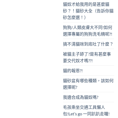
貓奴才給我用的是甚麼貓
砂？！貓砂大全（告訴你貓
砂怎麼選！）
狗狗/人類皮膚大不同!如何
選擇專屬的狗狗洗毛精呢?!
搞不清貓咪到底吐了什麼？
被貓主子舔了?是有甚麼事
要交代奴才嗎??!
貓的報恩?!
貓砂盆有哪些種類，該如何
選擇呢?
我適合成為貓奴嗎?
毛孩乘坐交通工具懶人
包!Let’s go 一同趴趴走囉!