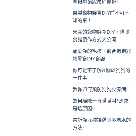
如何讓貓愛用貓抓板?
自製寵物鮮食DIY前不可不
知的事！
營養的寵物鮮食DIY，貓咪
食譜製作方式大公開
寵愛你的毛孩，適合狗狗寵
物零食DIY食譜
你可能不了解?! 關於狗狗的
十件事!
教你如何預防狗狗皮膚病!
為何貓咪一直喵喵叫? 原來
是這原因~
告訴你九種讓貓咪多喝水的
方法!