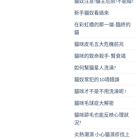
貓奴注意!貓主危險!不能碰!
新手貓奴看過來
在彩虹橋的那一端-臨終的
貓
貓咪皮毛五大危機前兆
貓咪的致命殺手-腎衰竭
如何幫貓星人洗澡?
貓奴常犯的10項錯誤
貓咪才不是不用洗澡呢 !
貓咪毛球症大解密
貓咪舔毛也能反映心理狀
況?
炎熱潮濕 小心貓濕疹找上