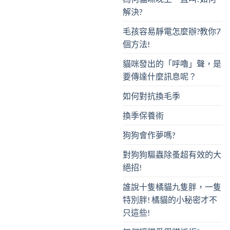
解決?
毛孩容易靜電怎麼辦?教你7
個方法!
貓咪發出的「呼嚕」聲，是
要傳達什麼訊息呢？
如何對抗換毛季
換季保養術
狗狗會作夢嗎?
對狗狗驅蟲除蚤超有效的大
絕招!
誰說十隻橘貓九隻胖，一隻
特別胖! 橘貓的小秘密才不
只這些!