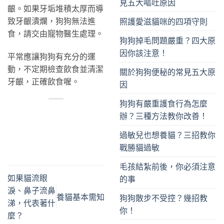
見五大嘔吐原因
齦。如果牙垢堆積太厚而導
致牙齦潰爛，狗狗無法進
照護愛滋貓咪的四項守則
食，請交由寵物醫生處理。
狗狗掉毛問題嚴重？四大原
因你該注意！
平常應讓狗狗有充分的運
動，不定期檢查飲食並清潔
關於狗狗便秘的常見五大原
牙齦，正確飲食喔。
因
狗狗有嚴重護食行為怎麼
辦？三種方法教你改善！
過敏兒也想養貓？三招教你
戰勝貓過敏
毛孩結紮前後，你必須注意
如果貓流眼
的事
淚、鼻子流鼻
養貓基本需知
狗狗散步不受控？幾招教
涕，代表著什
你！
麼？