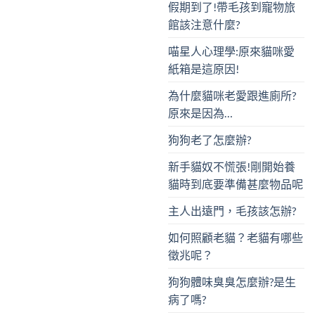
假期到了!帶毛孩到寵物旅
館該注意什麼?
喵星人心理學:原來貓咪愛
紙箱是這原因!
為什麼貓咪老愛跟進廁所?
原來是因為…
狗狗老了怎麼辦?
新手貓奴不慌張!剛開始養
貓時到底要準備甚麼物品呢
主人出遠門，毛孩該怎辦?
如何照顧老貓？老貓有哪些
徵兆呢？
狗狗體味臭臭怎麼辦?是生
病了嗎?