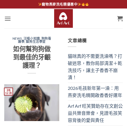
Skip
寵物燕麥洗毛精優惠中
to
content
NEWS
,
汪喵小知識
,
狗狗看
文章總欄
護學
,
貓狗生活學堂
如何幫狗狗做
到最佳的牙齦
貓咪真的不需要洗澡嗎？打
破迷思，教你局部清潔＋乾
護理？
洗技巧，讓主子香香不崩
潰！
2026毛孩新年第一澡：用
28
12 月
燕麥洗毛精開啟香香好運年
Arf Arf 旺芙贊助存在文創公
益共樂音樂會，見證毛孩笑
容背後的愛與責任