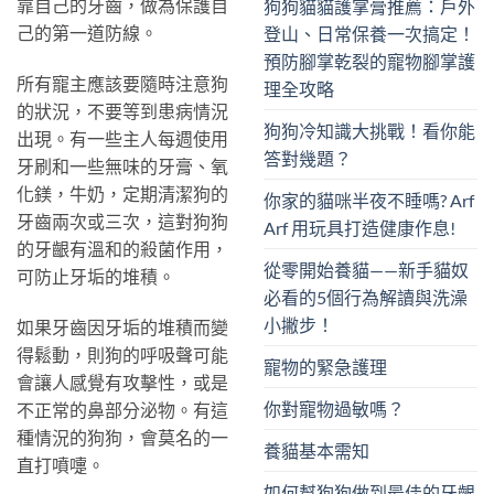
靠自己的牙齒，做為保護自
狗狗貓貓護掌膏推薦：戶外
己的第一道防線。
登山、日常保養一次搞定！
預防腳掌乾裂的寵物腳掌護
所有寵主應該要隨時注意狗
理全攻略
的狀況，不要等到患病情況
狗狗冷知識大挑戰！看你能
出現。有一些主人每週使用
答對幾題？
牙刷和一些無味的牙膏、氧
化鎂，牛奶，定期清潔狗的
你家的貓咪半夜不睡嗎? Arf
牙齒兩次或三次，這對狗狗
Arf 用玩具打造健康作息!
的牙齦有溫和的殺菌作用，
從零開始養貓——新手貓奴
可防止牙垢的堆積。
必看的5個行為解讀與洗澡
小撇步！
如果牙齒因牙垢的堆積而變
得鬆動，則狗的呼吸聲可能
寵物的緊急護理
會讓人感覺有攻擊性，或是
你對寵物過敏嗎？
不正常的鼻部分泌物。有這
種情況的狗狗，會莫名的一
養貓基本需知
直打噴嚏。
如何幫狗狗做到最佳的牙齦