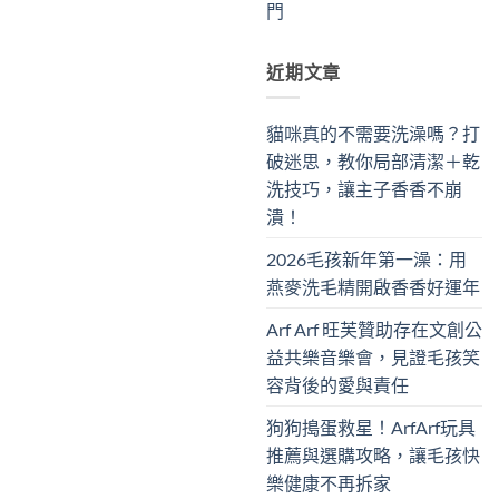
門
近期文章
貓咪真的不需要洗澡嗎？打
破迷思，教你局部清潔＋乾
洗技巧，讓主子香香不崩
潰！
2026毛孩新年第一澡：用
燕麥洗毛精開啟香香好運年
Arf Arf 旺芙贊助存在文創公
益共樂音樂會，見證毛孩笑
容背後的愛與責任
狗狗搗蛋救星！ArfArf玩具
推薦與選購攻略，讓毛孩快
樂健康不再拆家