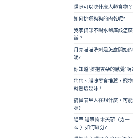
貓咪可以吃什麼人類食物？
如何挑選狗狗的肉乾呢?
我家貓咪不喝水到底該怎麼
辦？
月亮喵喵洗劑是怎麼開始的
呢?
你知道”擁抱雲朵的感覺”嗎?
狗狗、貓咪零食推薦，寵物
就愛這幾味！
搞懂喵星人在想什麼，可能
嗎?
貓草 貓薄荷 木天蓼（ㄌ一
ㄠˇ）如何區分?