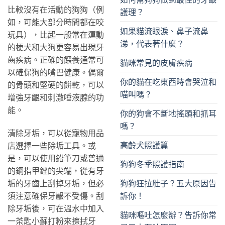
比較沒有在活動的狗狗（例
護理？
如，可能大部分時間都在咬
如果貓流眼淚、鼻子流鼻
玩具），比起一般常在運動
涕，代表著什麼？
的梗犬和大狗更容易出現牙
齒疾病。正確的餵養通常可
貓咪常見的皮膚疾病
以確保狗的嘴巴健康。偶爾
你的貓在吃東西時會哭泣和
的骨頭和堅硬的餅乾，可以
喵叫嗎？
增強牙齦和刺激唾液腺的功
能。
你的狗會不斷地搖頭和抓耳
嗎？
清除牙垢，可以從寵物用品
高齡犬照護篇
店選擇一些除垢工具。或
是，可以使用鉛筆刀或普通
狗狗冬季照護指南
的鋼指甲銼的尖端，從有牙
垢的牙齒上刮掉牙垢，但必
狗狗狂拉肚子？五大原因告
須注意確保牙齦不受傷。刮
訴你！
除牙垢後，可在溫水中加入
貓咪嘔吐怎麼辦？告訴你常
一茶匙小蘇打粉來擦拭牙