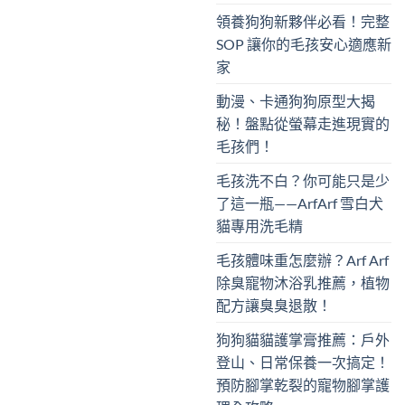
領養狗狗新夥伴必看！完整
SOP 讓你的毛孩安心適應新
家
動漫、卡通狗狗原型大揭
秘！盤點從螢幕走進現實的
毛孩們！
毛孩洗不白？你可能只是少
了這一瓶——ArfArf 雪白犬
貓專用洗毛精
毛孩體味重怎麼辦？Arf Arf
除臭寵物沐浴乳推薦，植物
配方讓臭臭退散！
狗狗貓貓護掌膏推薦：戶外
登山、日常保養一次搞定！
預防腳掌乾裂的寵物腳掌護