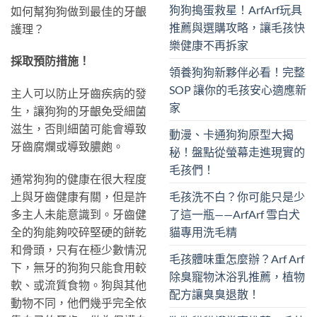
狗狗搗蛋救星！ArfArf玩具
如何幫狗狗做到最佳的牙齦
推薦與選購攻略，讓毛孩快
護理？
樂健康不再拆家
採取預防措施！
領養狗狗新夥伴必看！完整
SOP 讓你的毛孩安心適應新
主人可以防止牙齒疾病的發
家
生，讓狗狗的牙齦免受細菌
滋生，否則細菌可能會導致
動漫、卡通狗狗原型大揭
牙齒腐爛或導致膿皰。
秘！盤點從螢幕走進現實的
毛孩們！
通常狗狗的健康在很大程度
上與牙齒健康有關，但是許
毛孩洗不白？你可能只是少
多主人未能意識到。牙齒健
了這一瓶——ArfArf 雪白犬
全的狗能夠咬碎堅硬的餅乾
貓專用洗毛精
和骨頭，只有在極少數情況
毛孩體味重怎麼辦？Arf Arf
下，無牙的狗狗只能食用較
除臭寵物沐浴乳推薦，植物
軟、或流質食物。狗與其他
配方讓臭臭退散！
動物不同，他們幾乎完全依