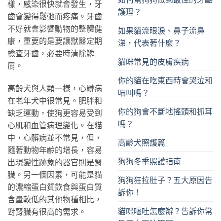
樣，感染很快就會發生，牙
護理？
齒會變得鬆弛而疼痛。牙齒
不好就會影響動物的整體健
如果貓流眼淚、鼻子流鼻
康，重要的是要讓獸醫定期
涕，代表著什麼？
檢查牙齒，必要時清除鱗
貓咪常見的皮膚疾病
屑。
你的貓在吃東西時會哭泣和
高齡犬與人類一樣，心髒病
喵叫嗎？
在老年犬中很常見。肥胖和
你的狗會不斷地搖頭和抓耳
缺乏運動，使狗更容易受到
嗎？
心肌和血管病理變化。在貓
中，心髒病並不常見，但，
高齡犬照護篇
隨著動物年齡的增長，容易
狗狗冬季照護指南
出現變性跡象的器官則是腎
臟。另一個因素，可能是貓
狗狗狂拉肚子？五大原因告
的濃縮蛋白質飲食與蛋白質
訴你！
含量較低的其他物種相比，
貓咪嘔吐怎麼辦？告訴你常
對腎臟有很高的需求。