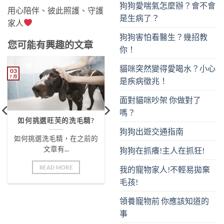
狗狗愛喘氣怎麼辦？會不會
用心陪伴、彼此照護、守護
是生病了？
家人
狗狗害怕看醫生？幾招教
您可能有興趣的文章
你！
貓咪突然變得愛喝水？小心
03
7 月
是疾病徵兆！
面對貓咪吵架 你做對了
嗎？
如何挑選旺芙的洗毛精?
狗狗出遊交通指南
如何挑選洗毛精，在之前的
文章有...
狗狗在抓癢!主人在抓狂!
READ MORE
我的寵物家人!不輕易拋棄
毛孩!
領養寵物前 你應該知道的
事