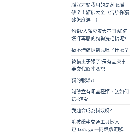
貓奴才給我用的是甚麼貓
砂？！貓砂大全（告訴你貓
砂怎麼選！）
狗狗/人類皮膚大不同!如何
選擇專屬的狗狗洗毛精呢?!
搞不清貓咪到底吐了什麼？
被貓主子舔了?是有甚麼事
要交代奴才嗎??!
貓的報恩?!
貓砂盆有哪些種類，該如何
選擇呢?
我適合成為貓奴嗎?
毛孩乘坐交通工具懶人
包!Let’s go 一同趴趴走囉!