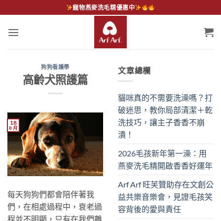
Skip
寵物燕麥洗毛精優惠中
to
content
狗狗看護學
文章總欄
高齡犬照護篇
貓咪真的不需要洗澡嗎？打
破迷思，教你局部清潔＋乾
洗技巧，讓主子香香不崩
18
8 月
潰！
2026毛孩新年第一澡：用
燕麥洗毛精開啟香香好運年
Arf Arf 旺芙贊助存在文創公
每天狗狗們都會陪伴著我
益共樂音樂會，見證毛孩笑
們，在相處過程中，衰老過
容背後的愛與責任
程並不明顯，只有在我們離