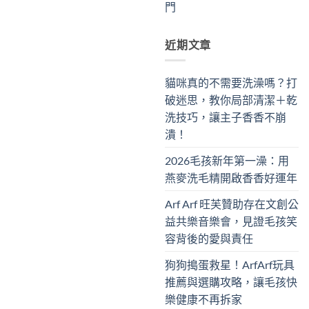
門
近期文章
貓咪真的不需要洗澡嗎？打
破迷思，教你局部清潔＋乾
洗技巧，讓主子香香不崩
潰！
2026毛孩新年第一澡：用
燕麥洗毛精開啟香香好運年
Arf Arf 旺芙贊助存在文創公
益共樂音樂會，見證毛孩笑
容背後的愛與責任
狗狗搗蛋救星！ArfArf玩具
推薦與選購攻略，讓毛孩快
樂健康不再拆家