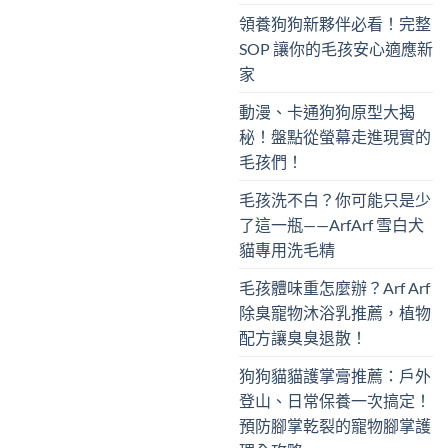
領養狗狗新夥伴必看！完整
SOP 讓你的毛孩安心適應新
家
動漫、卡通狗狗原型大揭
秘！盤點從螢幕走進現實的
毛孩們！
毛孩洗不白？你可能只是少
了這一瓶——ArfArf 雪白犬
貓專用洗毛精
毛孩體味重怎麼辦？Arf Arf
除臭寵物沐浴乳推薦，植物
配方讓臭臭退散！
狗狗貓貓護掌膏推薦：戶外
登山、日常保養一次搞定！
預防腳掌乾裂的寵物腳掌護