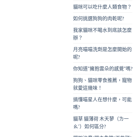
貓咪可以吃什麼人類食物？
如何挑選狗狗的肉乾呢?
我家貓咪不喝水到底該怎麼
辦？
月亮喵喵洗劑是怎麼開始的
呢?
你知道”擁抱雲朵的感覺”嗎?
狗狗、貓咪零食推薦，寵物
就愛這幾味！
搞懂喵星人在想什麼，可能
嗎?
貓草 貓薄荷 木天蓼（ㄌ一
ㄠˇ）如何區分?