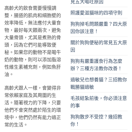
見五大嘔吐原因
高齡犬的飲食需要慢慢調
照護愛滋貓咪的四項守則
整，腸道的肌肉和細胞壁的
效率降低，無法應付大量食
狗狗掉毛問題嚴重？四大原
物，最好每天餵兩次，避免
因你該注意！
大量骨頭，尤其是煮熟的骨
關於狗狗便秘的常見五大原
頭，因為它們可能導致便
因
秘。如果您的動物不是喝牛
奶的動物，則可以添加脂溶
狗狗有嚴重護食行為怎麼
性維生素補充劑，例如魚肝
辦？三種方法教你改善！
油。
過敏兒也想養貓？三招教你
戰勝貓過敏
高齡犬跟人一樣，會變得非
常依賴家庭及其周圍的生
毛孩結紮前後，你必須注意
活。隨著視力的下降，只要
的事
他們不會突然處於陌生的環
狗狗散步不受控？幾招教
境中，他們仍然有能力過正
你！
常的生活。