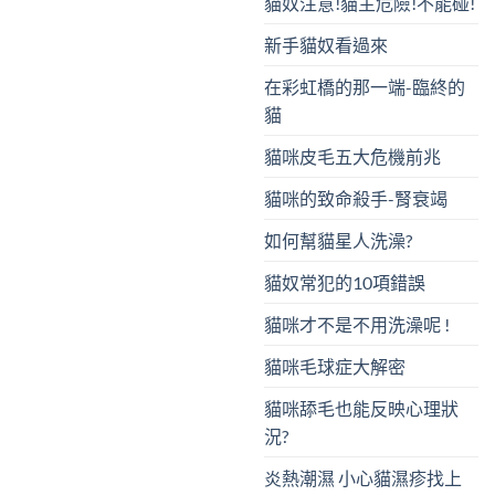
貓奴注意!貓主危險!不能碰!
新手貓奴看過來
在彩虹橋的那一端-臨終的
貓
貓咪皮毛五大危機前兆
貓咪的致命殺手-腎衰竭
如何幫貓星人洗澡?
貓奴常犯的10項錯誤
貓咪才不是不用洗澡呢 !
貓咪毛球症大解密
貓咪舔毛也能反映心理狀
況?
炎熱潮濕 小心貓濕疹找上