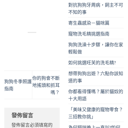
對抗狗狗牙周病，飼主不可
不知的事
寄生蟲感染－貓咪篇
寵物洗毛精挑選指南
狗狗洗澡十步驟，讓你在家
輕鬆做
如何挑選旺芙的洗毛精?
想帶狗狗出遊？六點你該知
你的狗會不斷
道的事
狗狗冬季照護
地搖頭和抓耳
指南
你都看得懂嗎？屬於貓奴的
嗎？
十大用語
「美味又健康的寵物零食？
發佈留言
三招教你挑」
發佈留言必須填寫的
為何貓咪晚上一直叫?如何