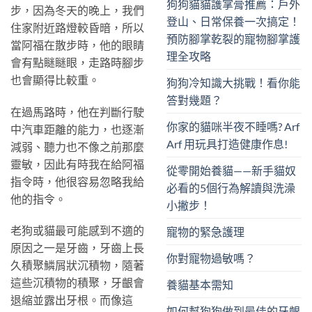
狗狗貓貓護掌膏推薦：戶外
步，因為冬天的晚上，我們
登山、日常保養一次搞定！
住家附近路燈較昏暗，所以
預防腳掌乾裂的寵物腳掌護
當阿福在散步時，他的眼睛
理全攻略
會有點瞇瞇眼，走路時腳步
也會顯得比較重。
狗狗冷知識大挑戰！看你能
答對幾題？
在過馬路時，他在判斷行駛
你家的貓咪半夜不睡嗎? Arf
中汽車距離的能力，也逐漸
Arf 用玩具打造健康作息!
減弱、聽力也不像之前那麼
靈敏，因此有時我在給阿福
從零開始養貓——新手貓奴
指令時，他很容易忽略我給
必看的5個行為解讀與洗澡
他的指令。
小撇步！
老狗或貓最可能感到不適的
寵物的緊急護理
原因之一是牙齒，牙齒上長
你對寵物過敏嗎？
久積聚鱗屑狀沉積物，隨著
這些沉積物的積聚，牙齦會
養貓基本需知
退縮並露出牙根。而像這
如何幫狗狗做到最佳的牙齦