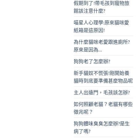
假期到了!帶毛孩到寵物旅
館該注意什麼?
喵星人心理學:原來貓咪愛
紙箱是這原因!
為什麼貓咪老愛跟進廁所?
原來是因為…
狗狗老了怎麼辦?
新手貓奴不慌張!剛開始養
貓時到底要準備甚麼物品呢
主人出遠門，毛孩該怎辦?
如何照顧老貓？老貓有哪些
徵兆呢？
狗狗體味臭臭怎麼辦?是生
病了嗎?