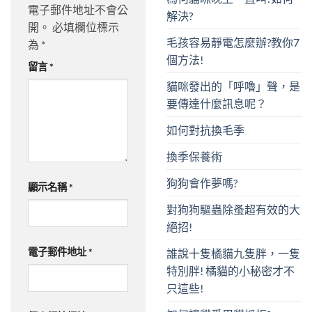
電子郵件地址不會公
解決?
開。
必填欄位標示
毛孩容易靜電怎麼辦?教你7
為
*
個方法!
留言
*
貓咪發出的「呼嚕」聲，是
要傳達什麼訊息呢？
如何對抗換毛季
換季保養術
狗狗會作夢嗎?
顯示名稱
*
對狗狗驅蟲除蚤超有效的大
絕招!
電子郵件地址
*
誰說十隻橘貓九隻胖，一隻
特別胖! 橘貓的小秘密才不
只這些!