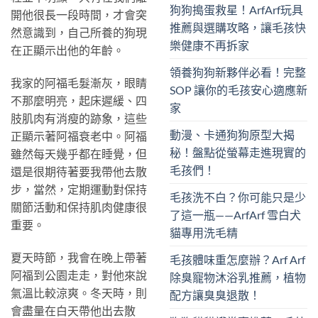
狗狗搗蛋救星！ArfArf玩具
開他很長一段時間，才會突
推薦與選購攻略，讓毛孩快
然意識到，自己所養的狗現
樂健康不再拆家
在正顯示出他的年齡。
領養狗狗新夥伴必看！完整
我家的阿福毛髮漸灰，眼睛
SOP 讓你的毛孩安心適應新
不那麼明亮，起床遲緩、四
家
肢肌肉有消瘦的跡象，這些
動漫、卡通狗狗原型大揭
正顯示著阿福衰老中。阿福
秘！盤點從螢幕走進現實的
雖然每天幾乎都在睡覺，但
毛孩們！
還是很期待著要我帶他去散
步，當然，定期運動對保持
毛孩洗不白？你可能只是少
關節活動和保持肌肉健康很
了這一瓶——ArfArf 雪白犬
重要。
貓專用洗毛精
夏天時節，我會在晚上帶著
毛孩體味重怎麼辦？Arf Arf
阿福到公園走走，對他來說
除臭寵物沐浴乳推薦，植物
氣溫比較涼爽。冬天時，則
配方讓臭臭退散！
會盡量在白天帶他出去散