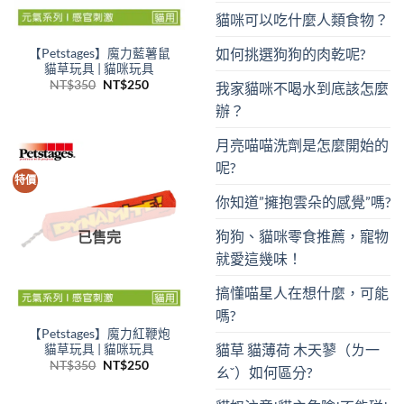
貓咪可以吃什麼人類食物？
如何挑選狗狗的肉乾呢?
【Petstages】魔力藍薯鼠
貓草玩具 | 貓咪玩具
原
目
NT$
350
NT$
250
我家貓咪不喝水到底該怎麼
始
前
價
價
辦？
格：
格：
NT$350。
NT$250。
月亮喵喵洗劑是怎麼開始的
呢?
特價
你知道”擁抱雲朵的感覺”嗎?
狗狗、貓咪零食推薦，寵物
已售完
就愛這幾味！
搞懂喵星人在想什麼，可能
嗎?
【Petstages】魔力紅鞭炮
貓草 貓薄荷 木天蓼（ㄌ一
貓草玩具 | 貓咪玩具
原
目
NT$
350
NT$
250
ㄠˇ）如何區分?
始
前
價
價
格：
格：