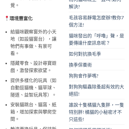
覺。
解決?
毛孩容易靜電怎麼辦?教你7
環境豐富化
個方法!
給貓咪觀察窗外的小天
貓咪發出的「呼嚕」聲，是
地（如設貓窗台），讓
要傳達什麼訊息呢？
牠們有事做、有景可
看。
如何對抗換毛季
隱藏零食、設計尋寶遊
換季保養術
戲，激發探索欲望。
狗狗會作夢嗎?
提供多樣化的玩具（如
對狗狗驅蟲除蚤超有效的大
自動逗貓機、貓草球、
絕招!
隧道、益智玩具等）。
安裝貓跳台、貓窩、紙
誰說十隻橘貓九隻胖，一隻
箱，增加探索與攀爬空
特別胖! 橘貓的小秘密才不
間。
只這些!
輪流更換玩具，保持新