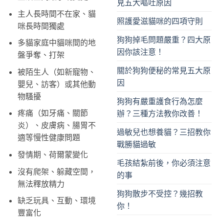
見五大嘔吐原因
主人長時間不在家、貓
照護愛滋貓咪的四項守則
咪長時間獨處
狗狗掉毛問題嚴重？四大原
多貓家庭中貓咪間的地
因你該注意！
盤爭奪、打架
關於狗狗便秘的常見五大原
被陌生人（如新寵物、
因
嬰兒、訪客）或其他動
物騷擾
狗狗有嚴重護食行為怎麼
疼痛（如牙痛、關節
辦？三種方法教你改善！
炎）、皮膚病、腸胃不
過敏兒也想養貓？三招教你
適等慢性健康問題
戰勝貓過敏
發情期、荷爾蒙變化
毛孩結紮前後，你必須注意
沒有爬架、躲藏空間，
的事
無法釋放精力
狗狗散步不受控？幾招教
缺乏玩具、互動、環境
你！
豐富化