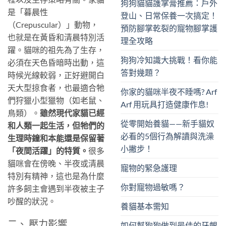
狗狗貓貓護掌膏推薦：戶外
是「暮晨性
登山、日常保養一次搞定！
（Crepuscular）」動物，
預防腳掌乾裂的寵物腳掌護
也就是在黃昏和清晨特別活
理全攻略
躍。貓咪的祖先為了生存，
狗狗冷知識大挑戰！看你能
必須在天色昏暗時出動，這
答對幾題？
時候光線較弱，正好避開白
天大型掠食者，也最適合牠
你家的貓咪半夜不睡嗎? Arf
們狩獵小型獵物（如老鼠、
Arf 用玩具打造健康作息!
鳥類）。
雖然現代家貓已經
從零開始養貓——新手貓奴
和人類一起生活，但牠們的
必看的5個行為解讀與洗澡
生理時鐘和本能還是保留著
小撇步！
「夜間活躍」的特質。
很多
貓咪會在傍晚、半夜或清晨
寵物的緊急護理
特別有精神，這也是為什麼
你對寵物過敏嗎？
許多飼主會遇到半夜被主子
吵醒的狀況。
養貓基本需知
二、 壓力影響
如何幫狗狗做到最佳的牙齦