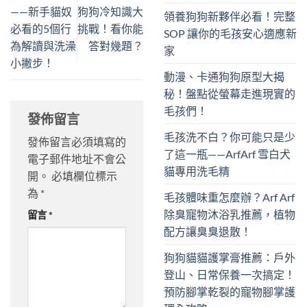
——新手貓奴
狗狗冷知識大
領養狗狗新夥伴必看！完整
必看的5個行
挑戰！看你能
SOP 讓你的毛孩安心適應新
為解讀與洗澡
答對幾題？
家
小撇步！
動漫、卡通狗狗原型大揭
秘！盤點從螢幕走進現實的
毛孩們！
發佈留言
毛孩洗不白？你可能只是少
發佈留言必須填寫的
了這一瓶——ArfArf 雪白犬
電子郵件地址不會公
貓專用洗毛精
開。
必填欄位標示
為
*
毛孩體味重怎麼辦？Arf Arf
除臭寵物沐浴乳推薦，植物
留言
*
配方讓臭臭退散！
狗狗貓貓護掌膏推薦：戶外
登山、日常保養一次搞定！
預防腳掌乾裂的寵物腳掌護