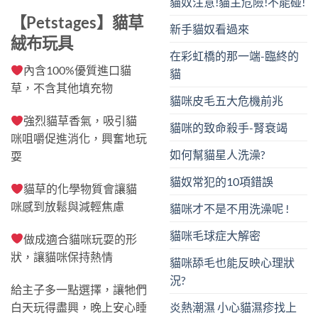
貓奴注意!貓主危險!不能碰!
NT$350。
NT$250。
【Petstages】貓草
新手貓奴看過來
絨布玩具
在彩虹橋的那一端-臨終的
內含100%優質進口貓
貓
草，不含其他填充物
貓咪皮毛五大危機前兆
強烈貓草香氣，吸引貓
貓咪的致命殺手-腎衰竭
咪咀嚼促進消化，興奮地玩
如何幫貓星人洗澡?
耍
貓奴常犯的10項錯誤
貓草的化學物質會讓貓
咪感到放鬆與減輕焦慮
貓咪才不是不用洗澡呢 !
貓咪毛球症大解密
做成適合貓咪玩耍的形
狀，讓貓咪保持熱情
貓咪舔毛也能反映心理狀
況?
給主子多一點選擇，讓牠們
白天玩得盡興，晚上安心睡
炎熱潮濕 小心貓濕疹找上