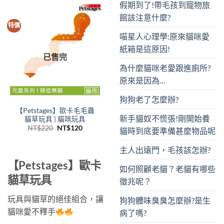
假期到了!帶毛孩到寵物旅
館該注意什麼?
特價
喵星人心理學:原來貓咪愛
紙箱是這原因!
已售完
為什麼貓咪老愛跟進廁所?
原來是因為…
狗狗老了怎麼辦?
【Petstages】歐卡毛毛蟲
新手貓奴不慌張!剛開始養
貓草玩具 | 貓咪玩具
原
目
NT$
220
NT$
120
貓時到底要準備甚麼物品呢
始
前
價
價
格：
格：
主人出遠門，毛孩該怎辦?
NT$220。
NT$120。
【Petstages】歐卡
如何照顧老貓？老貓有哪些
貓草玩具
徵兆呢？
玩具與貓草的絕佳組合，讓
狗狗體味臭臭怎麼辦?是生
貓咪愛不釋手
病了嗎?