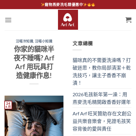
Skip
寵物燕麥洗毛精優惠中
to
content
汪喵冷知識
,
汪喵小知識
文章總欄
你家的貓咪半
夜不睡嗎? Arf
貓咪真的不需要洗澡嗎？打
Arf 用玩具打
破迷思，教你局部清潔＋乾
造健康作息!
洗技巧，讓主子香香不崩
潰！
2026毛孩新年第一澡：用
燕麥洗毛精開啟香香好運年
24
6 月
Arf Arf 旺芙贊助存在文創公
益共樂音樂會，見證毛孩笑
容背後的愛與責任