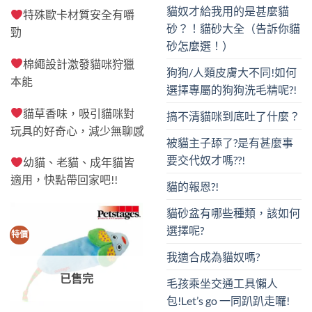
貓奴才給我用的是甚麼貓
特殊歐卡材質安全有嚼
砂？！貓砂大全（告訴你貓
勁
砂怎麼選！）
棉繩設計激發貓咪狩獵
狗狗/人類皮膚大不同!如何
本能
選擇專屬的狗狗洗毛精呢?!
貓草香味，吸引貓咪對
搞不清貓咪到底吐了什麼？
玩具的好奇心，減少無聊感
被貓主子舔了?是有甚麼事
要交代奴才嗎??!
幼貓、老貓、成年貓皆
適用，快點帶回家吧!!
貓的報恩?!
貓砂盆有哪些種類，該如何
選擇呢?
特價
我適合成為貓奴嗎?
已售完
毛孩乘坐交通工具懶人
包!Let’s go 一同趴趴走囉!