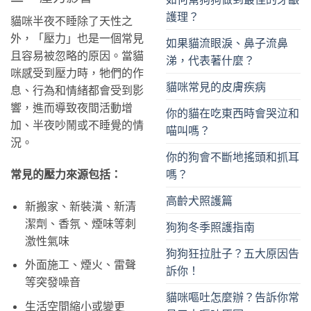
護理？
貓咪半夜不睡除了天性之
外，「壓力」也是一個常見
如果貓流眼淚、鼻子流鼻
且容易被忽略的原因。當貓
涕，代表著什麼？
咪感受到壓力時，牠們的作
貓咪常見的皮膚疾病
息、行為和情緒都會受到影
響，進而導致夜間活動增
你的貓在吃東西時會哭泣和
加、半夜吵鬧或不睡覺的情
喵叫嗎？
況。
你的狗會不斷地搖頭和抓耳
常見的壓力來源包括：
嗎？
高齡犬照護篇
新搬家、新裝潢、新清
潔劑、香氛、煙味等刺
狗狗冬季照護指南
激性氣味
狗狗狂拉肚子？五大原因告
外面施工、煙火、雷聲
訴你！
等突發噪音
貓咪嘔吐怎麼辦？告訴你常
生活空間縮小或變更