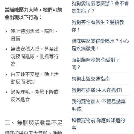
狗狗愛喘氣怎麼辦？會不會
當貓咪壓力大時，牠們可能
是生病了？
會出現以下行為：
狗狗害怕看醫生？幾招教
你！
晚上特別焦躁、喵叫、
暴衝
貓咪突然變得愛喝水？小心
是疾病徵兆！
無法安穩入睡，甚至出
現夜間亂尿、亂抓等行
面對貓咪吵架 你做對了
為
嗎？
白天睡不安穩，晚上活
狗狗出遊交通指南
動反而增加
狗狗在抓癢!主人在抓狂!
過度理毛、食慾下降或
反常進食
我的寵物家人!不輕易拋棄
毛孩!
領養寵物前 你應該知道的
三、 無聊與活動量不足
事
貓咪如果白天太無聊、活動