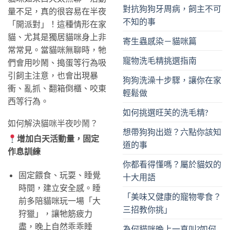
對抗狗狗牙周病，飼主不可
量不足，真的很容易在半夜
不知的事
「開派對」！這種情形在家
貓、尤其是獨居貓咪身上非
寄生蟲感染－貓咪篇
常常見。當貓咪無聊時，牠
寵物洗毛精挑選指南
們會用吵鬧、搗蛋等行為吸
引飼主注意，也會出現暴
狗狗洗澡十步驟，讓你在家
衝、亂抓、翻箱倒櫃、咬東
輕鬆做
西等行為。
如何挑選旺芙的洗毛精?
如何解決貓咪半夜吵鬧？
想帶狗狗出遊？六點你該知
增加白天活動量，固定
道的事
作息訓練
你都看得懂嗎？屬於貓奴的
固定餵食、玩耍、睡覺
十大用語
時間，建立安全感。睡
「美味又健康的寵物零食？
前多陪貓咪玩一場「大
三招教你挑」
狩獵」，讓牠筋疲力
盡，晚上自然乖乖睡
為何貓咪晚上一直叫?如何