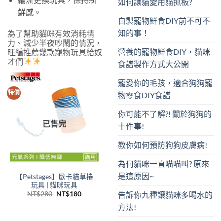
如何讓貓愛用貓抓板?
鮮感。
自製寵物鮮食DIY前不可不
知的事！
為了幫助貓咪有效消耗精
力、減少半夜吵鬧的情況，
營養的寵物鮮食DIY，貓咪
旺編推薦幾款寵物玩具給奴
才們
食譜製作方式大公開
寵愛你的毛孩，適合狗狗寵
特價
物零食DIY食譜
你可能不了解?! 關於狗狗的
已售完
十件事!
教你如何預防狗狗皮膚病!
為何貓咪一直喵喵叫? 原來
是這原因~
【Petstages】歐卡貓草捲
玩具 | 貓咪玩具
原
目
NT$
280
NT$
180
告訴你九種讓貓咪多喝水的
始
前
價
價
方法!
格：
格：
NT$280。
NT$180。