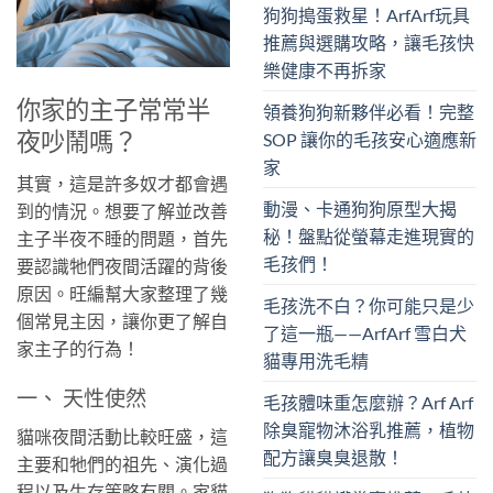
狗狗搗蛋救星！ArfArf玩具
推薦與選購攻略，讓毛孩快
樂健康不再拆家
你家的主子常常半
領養狗狗新夥伴必看！完整
夜吵鬧嗎？
SOP 讓你的毛孩安心適應新
家
其實，這是許多奴才都會遇
動漫、卡通狗狗原型大揭
到的情況。想要了解並改善
秘！盤點從螢幕走進現實的
主子半夜不睡的問題，首先
毛孩們！
要認識牠們夜間活躍的背後
原因。
旺編幫大家整理了幾
毛孩洗不白？你可能只是少
個常見主因，讓你更了解自
了這一瓶——ArfArf 雪白犬
家主子的行為！
貓專用洗毛精
一、 天性使然
毛孩體味重怎麼辦？Arf Arf
除臭寵物沐浴乳推薦，植物
貓咪夜間活動比較旺盛，這
配方讓臭臭退散！
主要和牠們的祖先、演化過
程以及生存策略有關。家貓