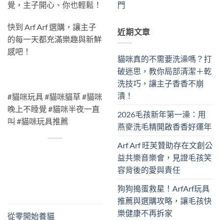
覺，主子開心、你也輕鬆！
門
快到 Arf Arf 選購，讓主子
近期文章
的每一天都充滿樂趣與新鮮
感吧！
貓咪真的不需要洗澡嗎？打
破迷思，教你局部清潔＋乾
洗技巧，讓主子香香不崩
潰！
#貓咪玩具 #貓咪貓草 #貓咪
晚上不睡覺 #貓咪半夜一直
2026毛孩新年第一澡：用
叫 #貓咪玩具推薦
燕麥洗毛精開啟香香好運年
Arf Arf 旺芙贊助存在文創公
益共樂音樂會，見證毛孩笑
容背後的愛與責任
狗狗搗蛋救星！ArfArf玩具
推薦與選購攻略，讓毛孩快
樂健康不再拆家
從零開始養貓