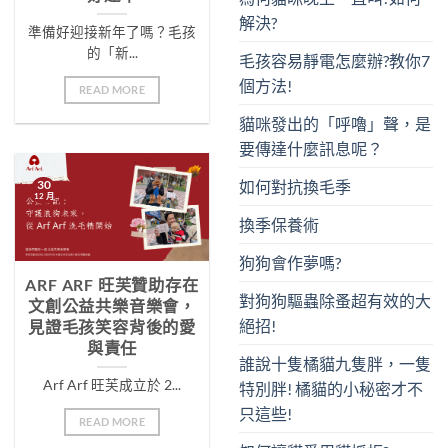
解決?
準備好迎接新年了嗎？毛孩
的「新...
毛孩容易靜電怎麼辦?教你7
個方法!
READ MORE
貓咪發出的「呼嚕」聲，是
要傳達什麼訊息呢？
30
如何對抗換毛季
12 月
換季保養術
狗狗會作夢嗎?
ARF ARF 旺芙贊助存在
對狗狗驅蟲除蚤超有效的大
文創公益共樂音樂會，
絕招!
見證毛孩笑容背後的愛
與責任
誰說十隻橘貓九隻胖，一隻
Arf Arf 旺芙成立於 2...
特別胖! 橘貓的小秘密才不
只這些!
READ MORE