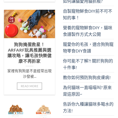
如何讓貓愛用貓抓板?
自製寵物鮮食DIY前不可不
知的事！
08
8 月
營養的寵物鮮食DIY，貓咪
食譜製作方式大公開
寵愛你的毛孩，適合狗狗寵
狗狗搗蛋救星！
ARFARF玩具推薦與選
物零食DIY食譜
購攻略，讓毛孩快樂健
你可能不了解?! 關於狗狗的
康不再拆家
十件事!
家裡有狗狗是不是經常出現
沙發被...
教你如何預防狗狗皮膚病!
READ MORE
為何貓咪一直喵喵叫? 原來
是這原因~
告訴你九種讓貓咪多喝水的
方法!