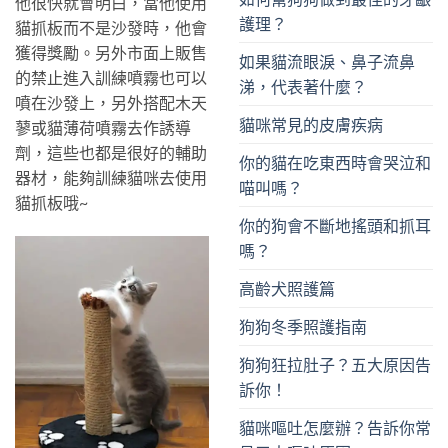
他很快就會明白，當他使用
護理？
貓抓板而不是沙發時，他會
獲得獎勵。另外市面上販售
如果貓流眼淚、鼻子流鼻
的禁止進入訓練噴霧也可以
涕，代表著什麼？
噴在沙發上，另外搭配木天
貓咪常見的皮膚疾病
蓼或貓薄荷噴霧去作誘導
劑，這些也都是很好的輔助
你的貓在吃東西時會哭泣和
器材，能夠訓練貓咪去使用
喵叫嗎？
貓抓板哦~
你的狗會不斷地搖頭和抓耳
嗎？
高齡犬照護篇
狗狗冬季照護指南
狗狗狂拉肚子？五大原因告
訴你！
貓咪嘔吐怎麼辦？告訴你常