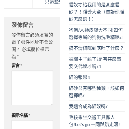
只這些!
貓奴才給我用的是甚麼貓
砂？！貓砂大全（告訴你貓
砂怎麼選！）
發佈留言
狗狗/人類皮膚大不同!如何
發佈留言必須填寫的
選擇專屬的狗狗洗毛精呢?!
電子郵件地址不會公
搞不清貓咪到底吐了什麼？
開。
必填欄位標示
為
*
被貓主子舔了?是有甚麼事
留言
*
要交代奴才嗎??!
貓的報恩?!
貓砂盆有哪些種類，該如何
選擇呢?
我適合成為貓奴嗎?
顯示名稱
*
毛孩乘坐交通工具懶人
包!Let’s go 一同趴趴走囉!