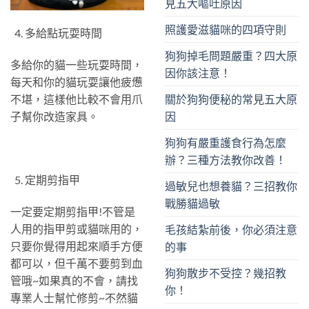
見五大嘔吐原因
照護愛滋貓咪的四項守則
多給點玩耍時間
狗狗掉毛問題嚴重？四大原
多給你的貓一些玩耍時間，
因你該注意！
每天和你的貓玩耍讓他疲憊
關於狗狗便秘的常見五大原
不堪，這樣他比較不會用爪
因
子幫你改造家具。
狗狗有嚴重護食行為怎麼
辦？三種方法教你改善！
定期剪指甲
過敏兒也想養貓？三招教你
戰勝貓過敏
一定要定期剪指甲!不管是
人用的指甲剪或貓咪用的，
毛孩結紮前後，你必須注意
只要你覺得用起來順手方便
的事
都可以，但千萬不要剪到血
狗狗散步不受控？幾招教
管哦~如果真的不會，請找
你！
專業人士幫忙修剪~不然貓