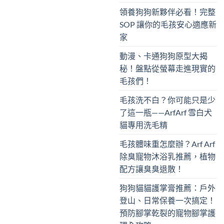
領養狗狗新夥伴必看！完整
SOP 讓你的毛孩安心適應新
家
動漫、卡通狗狗原型大揭
秘！盤點從螢幕走進現實的
毛孩們！
毛孩洗不白？你可能只是少
了這一瓶——ArfArf 雪白犬
貓專用洗毛精
毛孩體味重怎麼辦？Arf Arf
除臭寵物沐浴乳推薦，植物
配方讓臭臭退散！
狗狗貓貓護掌膏推薦：戶外
登山、日常保養一次搞定！
預防腳掌乾裂的寵物腳掌護