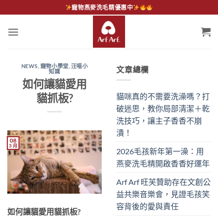
Skip
寵物燕麥洗毛精優惠中
to
content
NEWS
,
寵物小學堂
,
汪喵小
文章總欄
知識
如何讓貓愛用
貓抓板?
貓咪真的不需要洗澡嗎？打
破迷思，教你局部清潔＋乾
洗技巧，讓主子香香不崩
潰！
08
3 月
2026毛孩新年第一澡：用
燕麥洗毛精開啟香香好運年
Arf Arf 旺芙贊助存在文創公
益共樂音樂會，見證毛孩笑
容背後的愛與責任
如何讓貓愛用貓抓板?