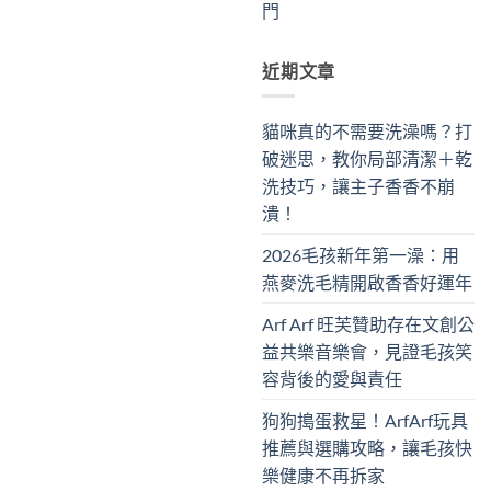
門
近期文章
貓咪真的不需要洗澡嗎？打
破迷思，教你局部清潔＋乾
洗技巧，讓主子香香不崩
潰！
2026毛孩新年第一澡：用
燕麥洗毛精開啟香香好運年
Arf Arf 旺芙贊助存在文創公
益共樂音樂會，見證毛孩笑
容背後的愛與責任
狗狗搗蛋救星！ArfArf玩具
推薦與選購攻略，讓毛孩快
樂健康不再拆家