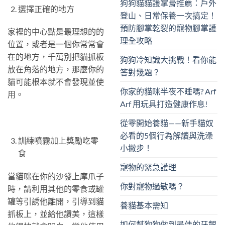
狗狗貓貓護掌膏推薦：戶外
選擇正確的地方
登山、日常保養一次搞定！
預防腳掌乾裂的寵物腳掌護
家裡的中心點是最理想的的
理全攻略
位置，或者是一個你常常會
在的地方，千萬別把貓抓板
狗狗冷知識大挑戰！看你能
放在角落的地方，那麼你的
答對幾題？
貓可能根本就不會發現並使
你家的貓咪半夜不睡嗎? Arf
用。
Arf 用玩具打造健康作息!
從零開始養貓——新手貓奴
必看的5個行為解讀與洗澡
訓練噴霧加上獎勵吃零
小撇步！
食
寵物的緊急護理
當貓咪在你的沙發上摩爪子
你對寵物過敏嗎？
時，請利用其他的零食或罐
罐等引誘他離開，引導到貓
養貓基本需知
抓板上，並給他讚美，這樣
如何幫狗狗做到最佳的牙齦