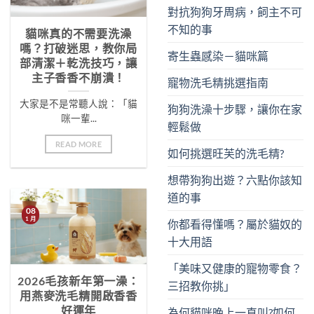
對抗狗狗牙周病，飼主不可
不知的事
貓咪真的不需要洗澡
嗎？打破迷思，教你局
寄生蟲感染－貓咪篇
部清潔＋乾洗技巧，讓
主子香香不崩潰！
寵物洗毛精挑選指南
大家是不是常聽人說：「貓
狗狗洗澡十步驟，讓你在家
咪一輩...
輕鬆做
READ MORE
如何挑選旺芙的洗毛精?
想帶狗狗出遊？六點你該知
道的事
08
1 月
你都看得懂嗎？屬於貓奴的
十大用語
「美味又健康的寵物零食？
2026毛孩新年第一澡：
三招教你挑」
用燕麥洗毛精開啟香香
好運年
為何貓咪晚上一直叫?如何