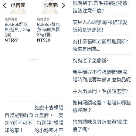
假期到了!帶毛孩到寵物旅
已售完
已售完
館該注意什麼?
寵物清潔
寵物清潔
喵星人心理學:原來貓咪愛
BokBok鮮吃
BokBok鮮吃
紙箱是這原因!
魚-鮭魚丁35g
魚-喵咪魚鬆
(貓)
35g (貓)
NT$
59
NT$
59
為什麼貓咪老愛跟進廁所?
原來是因為…
狗狗老了怎麼辦?
新手貓奴不慌張!剛開始養
貓時到底要準備甚麼物品呢
主人出遠門，毛孩該怎辦?
如何照顧老貓？老貓有哪些
誰說十隻橘貓
徵兆呢？
自製寵物鮮食
九隻胖，一隻
狗狗體味臭臭怎麼辦?是生
DIY前不可不
特別胖! 橘貓
病了嗎?
知的事！
的小秘密才不