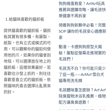
狗狗搗蛋救星！ArfArf玩具
推薦與選購攻略，讓毛孩快
樂健康不再拆家
給貓咪喜歡的貓抓板
領養狗狗新夥伴必看！完整
提供貓喜歡的貓抓板，貓抓
SOP 讓你的毛孩安心適應新
板其實有很多種，有藤製、
家
紙製，也有立式或橫式的可
動漫、卡通狗狗原型大揭
用，可以觀察你的貓如何使
秘！盤點從螢幕走進現實的
用他的爪，如果你的貓會刮
毛孩們！
地毯，可以選擇放在地上的
貓抓板，這樣效果最好，若
毛孩洗不白？你可能只是少
喜歡往沙發上抓的，則往往
了這一瓶——ArfArf 雪白犬
喜歡垂直立式的貓抓板，依
貓專用洗毛精
照貓咪的喜去選擇比亂買來
毛孩體味重怎麼辦？Arf Arf
的好。
除臭寵物沐浴乳推薦，植物
配方讓臭臭退散！