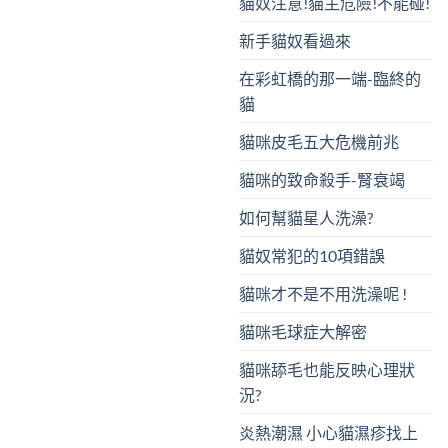
貓奴注意!貓主危險!不能碰!
新手貓奴看過來
在彩虹橋的那一端-臨終的
貓
貓咪皮毛五大危機前兆
貓咪的致命殺手-腎衰竭
如何幫貓星人洗澡?
貓奴常犯的10項錯誤
貓咪才不是不用洗澡呢 !
貓咪毛球症大解密
貓咪舔毛也能反映心理狀
況?
炎熱潮濕 小心貓濕疹找上