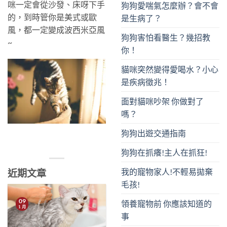
咪一定會從沙發、床呀下手
狗狗愛喘氣怎麼辦？會不會
的，到時管你是美式或歐
是生病了？
風，都一定變成波西米亞風
狗狗害怕看醫生？幾招教
~
你！
貓咪突然變得愛喝水？小心
是疾病徵兆！
面對貓咪吵架 你做對了
嗎？
狗狗出遊交通指南
狗狗在抓癢!主人在抓狂!
我的寵物家人!不輕易拋棄
近期文章
毛孩!
09
領養寵物前 你應該知道的
1 月
事