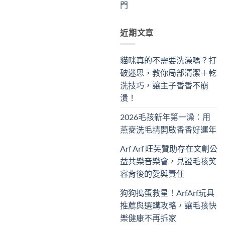
門
近期文章
貓咪真的不需要洗澡嗎？打
破迷思，教你局部清潔＋乾
洗技巧，讓主子香香不崩
潰！
2026毛孩新年第一澡：用
燕麥洗毛精開啟香香好運年
Arf Arf 旺芙贊助存在文創公
益共樂音樂會，見證毛孩笑
容背後的愛與責任
狗狗搗蛋救星！ArfArf玩具
推薦與選購攻略，讓毛孩快
樂健康不再拆家