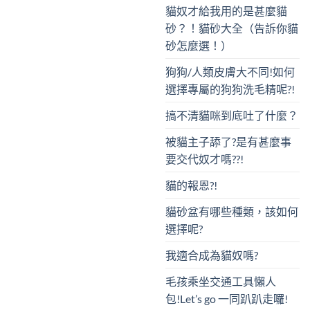
貓奴才給我用的是甚麼貓
砂？！貓砂大全（告訴你貓
砂怎麼選！）
狗狗/人類皮膚大不同!如何
選擇專屬的狗狗洗毛精呢?!
搞不清貓咪到底吐了什麼？
被貓主子舔了?是有甚麼事
要交代奴才嗎??!
貓的報恩?!
貓砂盆有哪些種類，該如何
選擇呢?
我適合成為貓奴嗎?
毛孩乘坐交通工具懶人
包!Let’s go 一同趴趴走囉!