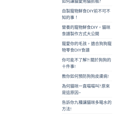
如何讓貓愛用貓抓板?
自製寵物鮮食DIY前不可不
知的事！
營養的寵物鮮食DIY，貓咪
食譜製作方式大公開
寵愛你的毛孩，適合狗狗寵
物零食DIY食譜
你可能不了解?! 關於狗狗的
十件事!
教你如何預防狗狗皮膚病!
為何貓咪一直喵喵叫? 原來
是這原因~
告訴你九種讓貓咪多喝水的
方法!