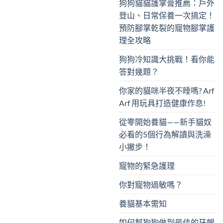
狗狗貓貓護掌膏推薦：戶外
登山、日常保養一次搞定！
預防腳掌乾裂的寵物腳掌護
理全攻略
狗狗冷知識大挑戰！看你能
答對幾題？
你家的貓咪半夜不睡嗎? Arf
Arf 用玩具打造健康作息!
從零開始養貓——新手貓奴
必看的5個行為解讀與洗澡
小撇步！
寵物的緊急護理
你對寵物過敏嗎？
養貓基本需知
如何幫狗狗做到最佳的牙齦