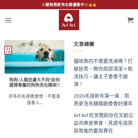
Skip
寵物燕麥洗毛精優惠中
to
content
文章總欄
21
9 月
貓咪真的不需要洗澡嗎？打
破迷思，教你局部清潔＋乾
洗技巧，讓主子香香不崩
狗狗/人類皮膚大不同!如何
潰！
選擇專屬的狗狗洗毛精呢?!
2026毛孩新年第一澡：用
許多的毛爸媽會想，不能直
接拿人...
燕麥洗毛精開啟香香好運年
Arf Arf 旺芙贊助存在文創公
益共樂音樂會，見證毛孩笑
容背後的愛與責任