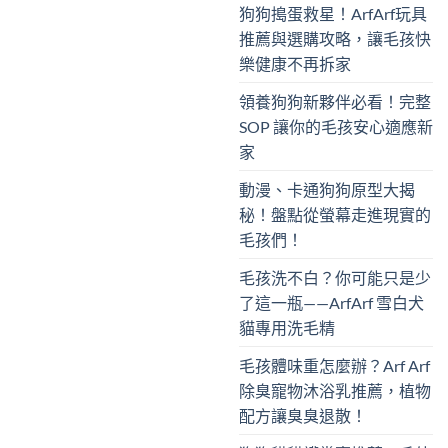
狗狗搗蛋救星！ArfArf玩具
推薦與選購攻略，讓毛孩快
樂健康不再拆家
領養狗狗新夥伴必看！完整
SOP 讓你的毛孩安心適應新
家
動漫、卡通狗狗原型大揭
秘！盤點從螢幕走進現實的
毛孩們！
毛孩洗不白？你可能只是少
了這一瓶——ArfArf 雪白犬
貓專用洗毛精
毛孩體味重怎麼辦？Arf Arf
除臭寵物沐浴乳推薦，植物
配方讓臭臭退散！