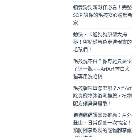
領養狗狗新夥伴必看！完整
SOP 讓你的毛孩安心適應新
家
動漫、卡通狗狗原型大揭
秘！盤點從螢幕走進現實的
毛孩們！
毛孩洗不白？你可能只是少
了這一瓶——ArfArf 雪白犬
貓專用洗毛精
毛孩體味重怎麼辦？Arf Arf
除臭寵物沐浴乳推薦，植物
配方讓臭臭退散！
狗狗貓貓護掌膏推薦：戶外
登山、日常保養一次搞定！
預防腳掌乾裂的寵物腳掌護