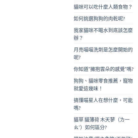
貓咪可以吃什麼人類食物？
如何挑選狗狗的肉乾呢?
我家貓咪不喝水到底該怎麼
辦？
月亮喵喵洗劑是怎麼開始的
呢?
你知道”擁抱雲朵的感覺”嗎?
狗狗、貓咪零食推薦，寵物
就愛這幾味！
搞懂喵星人在想什麼，可能
嗎?
貓草 貓薄荷 木天蓼（ㄌ一
ㄠˇ）如何區分?