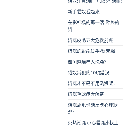
貓奴注意!貓主危險!不能碰!
新手貓奴看過來
在彩虹橋的那一端-臨終的
貓
貓咪皮毛五大危機前兆
貓咪的致命殺手-腎衰竭
如何幫貓星人洗澡?
貓奴常犯的10項錯誤
貓咪才不是不用洗澡呢 !
貓咪毛球症大解密
貓咪舔毛也能反映心理狀
況?
炎熱潮濕 小心貓濕疹找上