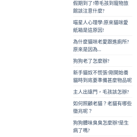
假期到了!帶毛孩到寵物旅
館該注意什麼?
喵星人心理學:原來貓咪愛
紙箱是這原因!
為什麼貓咪老愛跟進廁所?
原來是因為…
狗狗老了怎麼辦?
新手貓奴不慌張!剛開始養
貓時到底要準備甚麼物品呢
主人出遠門，毛孩該怎辦?
如何照顧老貓？老貓有哪些
徵兆呢？
狗狗體味臭臭怎麼辦?是生
病了嗎?