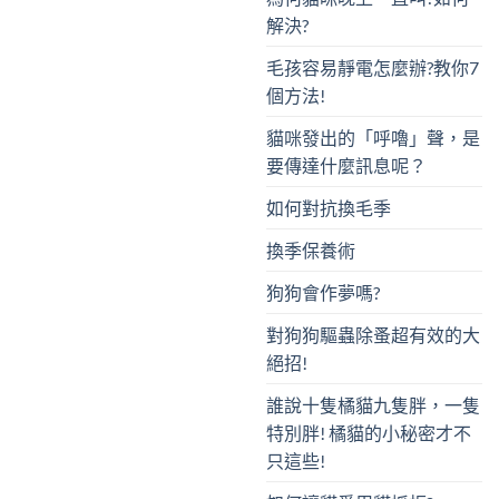
解決?
毛孩容易靜電怎麼辦?教你7
個方法!
貓咪發出的「呼嚕」聲，是
要傳達什麼訊息呢？
如何對抗換毛季
換季保養術
狗狗會作夢嗎?
對狗狗驅蟲除蚤超有效的大
絕招!
誰說十隻橘貓九隻胖，一隻
特別胖! 橘貓的小秘密才不
只這些!