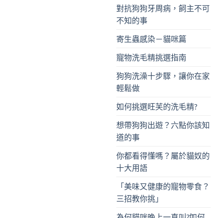
對抗狗狗牙周病，飼主不可
不知的事
寄生蟲感染－貓咪篇
寵物洗毛精挑選指南
狗狗洗澡十步驟，讓你在家
輕鬆做
如何挑選旺芙的洗毛精?
想帶狗狗出遊？六點你該知
道的事
你都看得懂嗎？屬於貓奴的
十大用語
「美味又健康的寵物零食？
三招教你挑」
為何貓咪晚上一直叫?如何