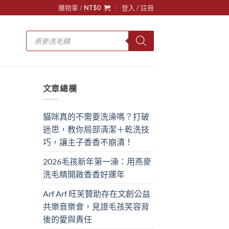
購物車 /
NT$
0
登入 / 註冊
Products
search
文章總欄
貓咪真的不需要洗澡嗎？打破
迷思，教你局部清潔＋乾洗技
巧，讓主子香香不崩潰！
2026毛孩新年第一澡：用燕麥
洗毛精開啟香香好運年
Arf Arf 旺芙贊助存在文創公益
共樂音樂會，見證毛孩笑容背
後的愛與責任