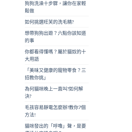
狗狗洗澡十步驟，讓你在家輕
鬆做
如何挑選旺芙的洗毛精?
想帶狗狗出遊？六點你該知道
的事
你都看得懂嗎？屬於貓奴的十
大用語
「美味又健康的寵物零食？三
招教你挑」
為何貓咪晚上一直叫?如何解
決?
毛孩容易靜電怎麼辦?教你7個
方法!
貓咪發出的「呼嚕」聲，是要