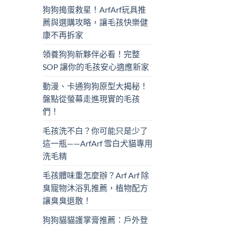
狗狗搗蛋救星！ArfArf玩具推
薦與選購攻略，讓毛孩快樂健
康不再拆家
領養狗狗新夥伴必看！完整
SOP 讓你的毛孩安心適應新家
動漫、卡通狗狗原型大揭秘！
盤點從螢幕走進現實的毛孩
們！
毛孩洗不白？你可能只是少了
這一瓶——ArfArf 雪白犬貓專用
洗毛精
毛孩體味重怎麼辦？Arf Arf 除
臭寵物沐浴乳推薦，植物配方
讓臭臭退散！
狗狗貓貓護掌膏推薦：戶外登