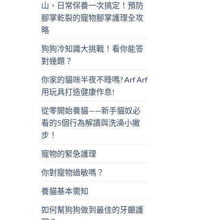
山、日常保養一次搞定！預防
腳掌乾裂的寵物腳掌護理全攻
略
狗狗冷知識大挑戰！看你能答
對幾題？
你家的貓咪半夜不睡嗎? Arf Arf
用玩具打造健康作息!
從零開始養貓——新手貓奴必
看的5個行為解讀與洗澡小撇
步！
寵物的緊急護理
你對寵物過敏嗎？
養貓基本需知
如何幫狗狗做到最佳的牙齦護