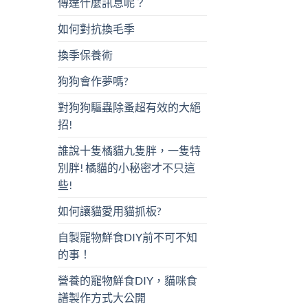
傳達什麼訊息呢？
如何對抗換毛季
換季保養術
狗狗會作夢嗎?
對狗狗驅蟲除蚤超有效的大絕
招!
誰說十隻橘貓九隻胖，一隻特
別胖! 橘貓的小秘密才不只這
些!
如何讓貓愛用貓抓板?
自製寵物鮮食DIY前不可不知
的事！
營養的寵物鮮食DIY，貓咪食
譜製作方式大公開