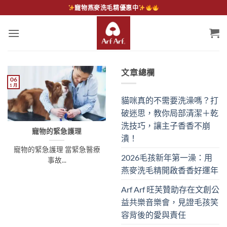
Skip
寵物燕麥洗毛精優惠中
to
content
文章總欄
06
1 月
貓咪真的不需要洗澡嗎？打
破迷思，教你局部清潔＋乾
洗技巧，讓主子香香不崩
寵物的緊急護理
潰！
寵物的緊急護理 當緊急醫療
2026毛孩新年第一澡：用
事故...
燕麥洗毛精開啟香香好運年
Arf Arf 旺芙贊助存在文創公
益共樂音樂會，見證毛孩笑
容背後的愛與責任