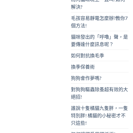
解決?
毛孩容易靜電怎麼辦?教你7
個方法!
貓咪發出的「呼嚕」聲，是
要傳達什麼訊息呢？
如何對抗換毛季
換季保養術
狗狗會作夢嗎?
對狗狗驅蟲除蚤超有效的大
絕招!
誰說十隻橘貓九隻胖，一隻
特別胖! 橘貓的小秘密才不
只這些!