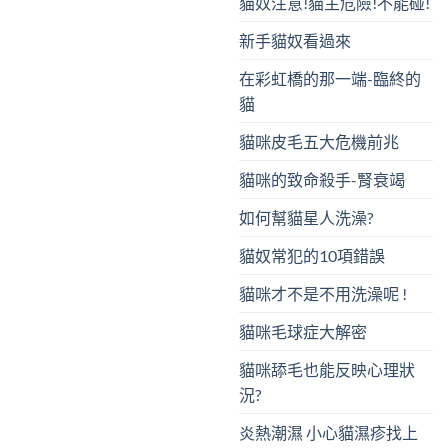
貓奴注意!貓主危險!不能碰!
新手貓奴看過來
在彩虹橋的那一端-臨終的
貓
貓咪皮毛五大危機前兆
貓咪的致命殺手-腎衰竭
如何幫貓星人洗澡?
貓奴常犯的10項錯誤
貓咪才不是不用洗澡呢 !
貓咪毛球症大解密
貓咪舔毛也能反映心理狀
況?
炎熱潮濕 小心貓濕疹找上