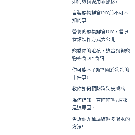
如何讓貓愛用貓抓板?
自製寵物鮮食DIY前不可不
知的事！
營養的寵物鮮食DIY，貓咪
食譜製作方式大公開
寵愛你的毛孩，適合狗狗寵
物零食DIY食譜
你可能不了解?! 關於狗狗的
十件事!
教你如何預防狗狗皮膚病!
為何貓咪一直喵喵叫? 原來
是這原因~
告訴你九種讓貓咪多喝水的
方法!