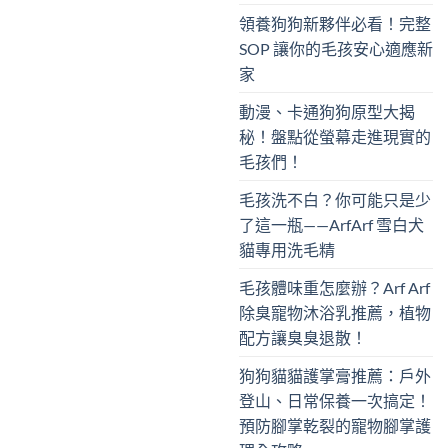
領養狗狗新夥伴必看！完整
SOP 讓你的毛孩安心適應新
家
動漫、卡通狗狗原型大揭
秘！盤點從螢幕走進現實的
毛孩們！
毛孩洗不白？你可能只是少
了這一瓶——ArfArf 雪白犬
貓專用洗毛精
毛孩體味重怎麼辦？Arf Arf
除臭寵物沐浴乳推薦，植物
配方讓臭臭退散！
狗狗貓貓護掌膏推薦：戶外
登山、日常保養一次搞定！
預防腳掌乾裂的寵物腳掌護