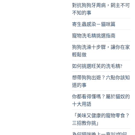
對抗狗狗牙周病，飼主不可
不知的事
寄生蟲感染－貓咪篇
寵物洗毛精挑選指南
狗狗洗澡十步驟，讓你在家
輕鬆做
如何挑選旺芙的洗毛精?
想帶狗狗出遊？六點你該知
道的事
你都看得懂嗎？屬於貓奴的
十大用語
「美味又健康的寵物零食？
三招教你挑」
為何貓咪晚上一直叫?如何