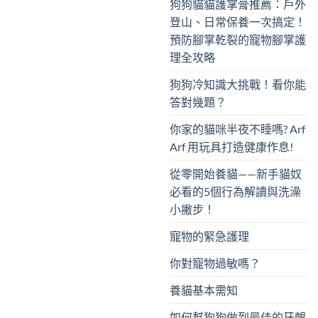
狗狗貓貓護掌膏推薦：戶外
登山、日常保養一次搞定！
預防腳掌乾裂的寵物腳掌護
理全攻略
狗狗冷知識大挑戰！看你能
答對幾題？
你家的貓咪半夜不睡嗎? Arf
Arf 用玩具打造健康作息!
從零開始養貓——新手貓奴
必看的5個行為解讀與洗澡
小撇步！
寵物的緊急護理
你對寵物過敏嗎？
養貓基本需知
如何幫狗狗做到最佳的牙齦