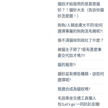
貓奴才給我用的是甚麼貓
砂？！貓砂大全（告訴你貓
砂怎麼選！）
狗狗/人類皮膚大不同!如何
選擇專屬的狗狗洗毛精呢?!
搞不清貓咪到底吐了什麼？
被貓主子舔了?是有甚麼事
要交代奴才嗎??!
貓的報恩?!
貓砂盆有哪些種類，該如何
選擇呢?
我適合成為貓奴嗎?
毛孩乘坐交通工具懶人
包!Let’s go 一同趴趴走囉!