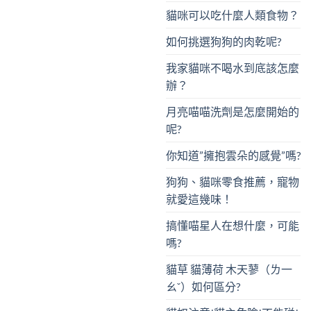
貓咪可以吃什麼人類食物？
如何挑選狗狗的肉乾呢?
我家貓咪不喝水到底該怎麼
辦？
月亮喵喵洗劑是怎麼開始的
呢?
你知道”擁抱雲朵的感覺”嗎?
狗狗、貓咪零食推薦，寵物
就愛這幾味！
搞懂喵星人在想什麼，可能
嗎?
貓草 貓薄荷 木天蓼（ㄌ一
ㄠˇ）如何區分?