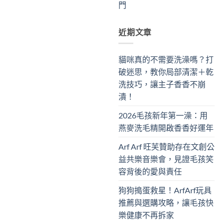
門
近期文章
貓咪真的不需要洗澡嗎？打
破迷思，教你局部清潔＋乾
洗技巧，讓主子香香不崩
潰！
2026毛孩新年第一澡：用
燕麥洗毛精開啟香香好運年
Arf Arf 旺芙贊助存在文創公
益共樂音樂會，見證毛孩笑
容背後的愛與責任
狗狗搗蛋救星！ArfArf玩具
推薦與選購攻略，讓毛孩快
樂健康不再拆家