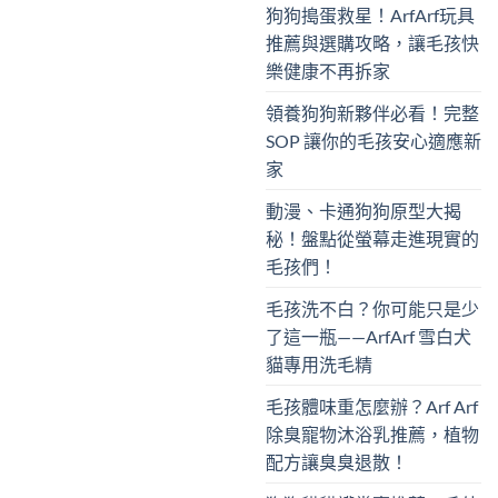
狗狗搗蛋救星！ArfArf玩具
推薦與選購攻略，讓毛孩快
樂健康不再拆家
領養狗狗新夥伴必看！完整
SOP 讓你的毛孩安心適應新
家
動漫、卡通狗狗原型大揭
秘！盤點從螢幕走進現實的
毛孩們！
毛孩洗不白？你可能只是少
了這一瓶——ArfArf 雪白犬
貓專用洗毛精
毛孩體味重怎麼辦？Arf Arf
除臭寵物沐浴乳推薦，植物
配方讓臭臭退散！