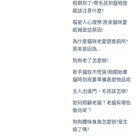
假期到了!帶毛孩到寵物旅
館該注意什麼?
喵星人心理學:原來貓咪愛
紙箱是這原因!
為什麼貓咪老愛跟進廁所?
原來是因為…
狗狗老了怎麼辦?
新手貓奴不慌張!剛開始養
貓時到底要準備甚麼物品呢
主人出遠門，毛孩該怎辦?
如何照顧老貓？老貓有哪些
徵兆呢？
狗狗體味臭臭怎麼辦?是生
病了嗎?