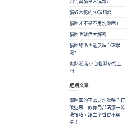
如何幫貓星人洗澡?
貓奴常犯的10項錯誤
貓咪才不是不用洗澡呢 !
貓咪毛球症大解密
貓咪舔毛也能反映心理狀
況?
炎熱潮濕 小心貓濕疹找上
門
近期文章
貓咪真的不需要洗澡嗎？打
破迷思，教你局部清潔＋乾
洗技巧，讓主子香香不崩
潰！