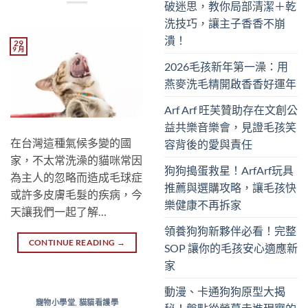
破迷思，教你局部清潔＋乾
洗技巧，讓主子香香不崩
潰！
29
9 月
2026毛孩新年第一澡：用
燕麥洗毛精開啟香香好運年
Arf Arf 旺芙贊助存在文創公
益共樂音樂會，見證毛孩笑
在台灣這種氣候多變的國
容背後的愛與責任
家，不太常洗澡的貓咪常因
狗狗搗蛋救星！ArfArf玩具
為主人的忽略而造成毛球症
推薦與選購攻略，讓毛孩快
或許多皮膚毛髮的疾病，今
樂健康不再拆家
天讓我們一起了解…
領養狗狗新夥伴必看！完整
CONTINUE READING
→
SOP 讓你的毛孩安心適應新
家
動漫、卡通狗狗原型大揭
寵物小學堂
,
貓貓看護學