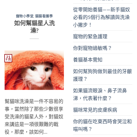
從零開始養貓——新手貓奴
必看的5個行為解讀與洗澡
寵物小學堂
,
貓貓看護學
如何幫貓星人洗
小撇步！
澡?
寵物的緊急護理
你對寵物過敏嗎？
21
養貓基本需知
9 月
如何幫狗狗做到最佳的牙齦
護理？
如果貓流眼淚、鼻子流鼻
涕，代表著什麼？
幫貓咪洗澡是一件不容易的
事，當然除了那些少數很享
貓咪常見的皮膚疾病
受洗澡的貓星人外，對貓奴
你的貓在吃東西時會哭泣和
來講這是一項很艱難的戰
喵叫嗎？
役，那麼，該如何…