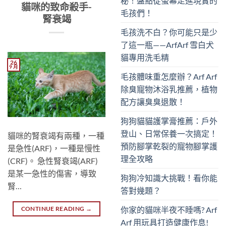
秘！盤點從螢幕走進現實的
貓咪的致命殺手-
毛孩們！
腎衰竭
毛孩洗不白？你可能只是少
了這一瓶——ArfArf 雪白犬
貓專用洗毛精
26
9 月
毛孩體味重怎麼辦？Arf Arf
除臭寵物沐浴乳推薦，植物
配方讓臭臭退散！
狗狗貓貓護掌膏推薦：戶外
登山、日常保養一次搞定！
貓咪的腎衰竭有兩種，一種
預防腳掌乾裂的寵物腳掌護
是急性(ARF)，一種是慢性
理全攻略
(CRF)。 急性腎衰竭(ARF)
是某一急性的傷害，導致
狗狗冷知識大挑戰！看你能
腎…
答對幾題？
你家的貓咪半夜不睡嗎? Arf
CONTINUE READING
→
Arf 用玩具打造健康作息!