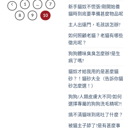
1
...
7
新手貓奴不慌張!剛開始養
貓時到底要準備甚麼物品呢
8
9
10
主人出遠門，毛孩該怎辦?
如何照顧老貓？老貓有哪些
徵兆呢？
狗狗體味臭臭怎麼辦?是生
病了嗎?
貓奴才給我用的是甚麼貓
砂？！貓砂大全（告訴你貓
砂怎麼選！）
狗狗/人類皮膚大不同!如何
選擇專屬的狗狗洗毛精呢?!
搞不清貓咪到底吐了什麼？
被貓主子舔了?是有甚麼事