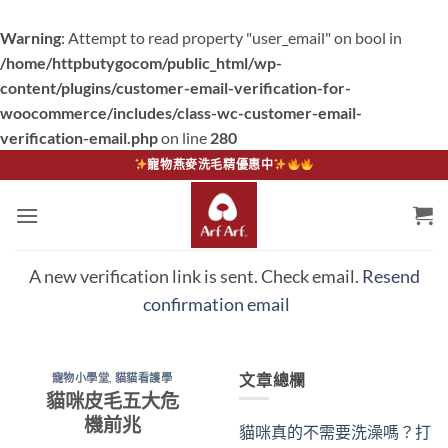
Warning
: Attempt to read property "user_email" on bool in
/home/httpbutygocom/public_html/wp-
content/plugins/customer-email-verification-for-
woocommerce/includes/class-wc-customer-email-
verification-email.php
on line
280
Skip
寵物燕麥洗毛精優惠中
to
content
A new verification link is sent. Check email.
Resend
confirmation email
文章總欄
寵物小學堂
,
貓貓看護學
貓咪皮毛五大危
機前兆
貓咪真的不需要洗澡嗎？打