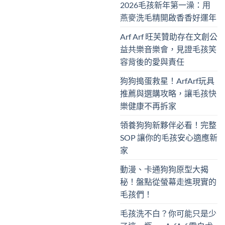
2026毛孩新年第一澡：用
燕麥洗毛精開啟香香好運年
Arf Arf 旺芙贊助存在文創公
益共樂音樂會，見證毛孩笑
容背後的愛與責任
狗狗搗蛋救星！ArfArf玩具
推薦與選購攻略，讓毛孩快
樂健康不再拆家
領養狗狗新夥伴必看！完整
SOP 讓你的毛孩安心適應新
家
動漫、卡通狗狗原型大揭
秘！盤點從螢幕走進現實的
毛孩們！
毛孩洗不白？你可能只是少