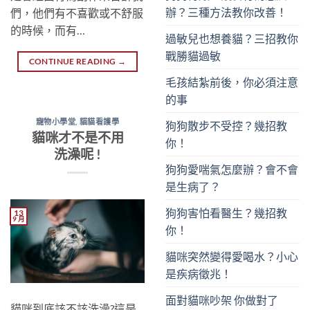
辦？三種方法教你改善！
們，他們有不喜歡或不舒服
的時候，而有…
過敏兒也想養貓？三招教你
戰勝貓過敏
CONTINUE READING
→
毛孩結紮前後，你必須注意
的事
寵物小學堂
,
貓貓看護學
狗狗散步不受控？幾招教
貓咪才不是不用
你！
洗澡呢 !
狗狗愛喘氣怎麼辦？會不會
是生病了？
狗狗害怕看醫生？幾招教
13
9 月
你！
貓咪突然變得愛喝水？小心
是疾病徵兆！
面對貓咪吵架 你做對了
貓咪到底該不該洗澡?這是