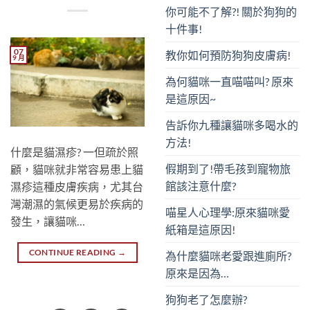
你可能不了解?! 關於狗狗的
十件事!
07
教你如何預防狗狗皮膚病!
9 月
為何貓咪一直喵喵叫? 原來
是這原因~
告訴你九種讓貓咪多喝水的
方法!
什麼是貓濕疹? 一但疏於照
假期到了!帶毛孩到寵物旅
顧，貓咪就非常容易患上貓
館該注意什麼?
濕疹這種皮膚疾病，尤其台
灣潮濕的氣候更易於疾病的
喵星人心理學:原來貓咪愛
發生，讓貓咪…
紙箱是這原因!
CONTINUE READING
→
為什麼貓咪老愛跟進廁所?
原來是因為…
狗狗老了怎麼辦?