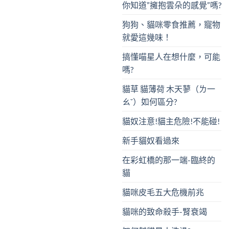
你知道”擁抱雲朵的感覺”嗎?
狗狗、貓咪零食推薦，寵物
就愛這幾味！
搞懂喵星人在想什麼，可能
嗎?
貓草 貓薄荷 木天蓼（ㄌ一
ㄠˇ）如何區分?
貓奴注意!貓主危險!不能碰!
新手貓奴看過來
在彩虹橋的那一端-臨終的
貓
貓咪皮毛五大危機前兆
貓咪的致命殺手-腎衰竭