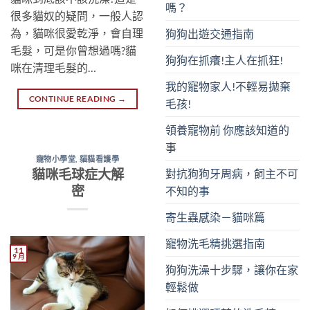
嗎？
很多貓奴的疑問，一般人認
為，貓咪很愛乾淨，會自理
狗狗出遊交通指南
毛髮，可是你曾想過嗎?貓
狗狗在抓癢!主人在抓狂!
咪在清理毛髮的…
我的寵物家人!不輕易拋棄
CONTINUE READING
→
毛孩!
領養寵物前 你應該知道的
事
寵物小學堂
,
貓貓看護學
貓咪毛球症大解
對抗狗狗牙周病，飼主不可
密
不知的事
寄生蟲感染－貓咪篇
寵物洗毛精挑選指南
11
9 月
狗狗洗澡十步驟，讓你在家
輕鬆做