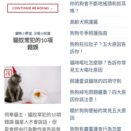
你的狗會不斷地搖頭和抓耳
CONTINUE READING
→
嗎？
高齡犬照護篇
狗狗冬季照護指南
寵物小學堂
,
汪喵小知識
貓奴常犯的10項
狗狗狂拉肚子？五大原因告
錯誤
訴你！
貓咪嘔吐怎麼辦？告訴你常
見五大嘔吐原因
19
9 月
照護愛滋貓咪的四項守則
狗狗掉毛問題嚴重？四大原
因你該注意！
關於狗狗便秘的常見五大原
伺奉貓主，貓奴常犯的10項
因
錯誤 貓星人不會說話，但
狗狗有嚴重護食行為怎麼
是會經由行為動作來告訴我