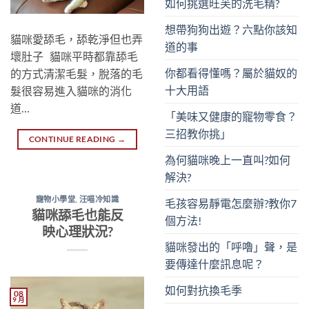
如何挑選旺芙的洗毛精?
想帶狗狗出遊？六點你該知
貓咪愛舔毛，舔乾淨但也弄
道的事
壞肚子 貓咪平時都靠舔毛
你都看得懂嗎？屬於貓奴的
的方式清潔毛髮，脫落的毛
十大用語
髮很容易進入貓咪的消化
道…
「美味又健康的寵物零食？
三招教你挑」
CONTINUE READING
→
為何貓咪晚上一直叫?如何
解決?
寵物小學堂
,
汪喵冷知識
毛孩容易靜電怎麼辦?教你7
貓咪舔毛也能反
個方法!
映心理狀況?
貓咪發出的「呼嚕」聲，是
要傳達什麼訊息呢？
如何對抗換毛季
08
9 月