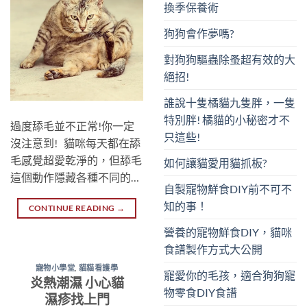
換季保養術
狗狗會作夢嗎?
對狗狗驅蟲除蚤超有效的大
絕招!
誰說十隻橘貓九隻胖，一隻
特別胖! 橘貓的小秘密才不
過度舔毛並不正常!你一定
只這些!
沒注意到! 貓咪每天都在舔
毛感覺超愛乾淨的，但舔毛
如何讓貓愛用貓抓板?
這個動作隱藏各種不同的…
自製寵物鮮食DIY前不可不
知的事！
CONTINUE READING
→
營養的寵物鮮食DIY，貓咪
食譜製作方式大公開
寵物小學堂
,
貓貓看護學
寵愛你的毛孩，適合狗狗寵
炎熱潮濕 小心貓
物零食DIY食譜
濕疹找上門