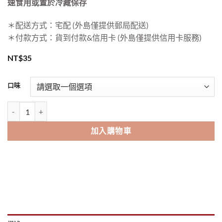
速食用或置於冷藏保存
＊配送方式：宅配 (外島僅提供郵局配送)
＊付款方式：貨到付款&信用卡 (外島僅提供信用卡服務)
NT$
35
口味
【毛孩快跑 Running Pets】貓咪罐罐80g 數量
加入購物車