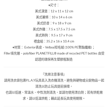
♦尺寸：
美式漢堡：12 x 11 x 12 cm
美式薯條：10 x 14 x 6 cm
美式奶昔：9 x 18 x 9 cm
美式炸雞：7.5 x 17.5 x 7.5 cm
美式熱狗：9.5 x 17 x 9 cm
禮盒組：35.2 x 16 x 10.4 cm
♦材質：
Exterior表皮 – Velboa短毛絨 (100% PE聚酯纖維)；
Filler填充層 – polyfiber PLANETFILL® made of recycled PET bottles 由受
認證的環保再生塑膠瓶製造
『洗滌注意事項』
請用洗衣袋包裹P.L.A.Y玩具丟入洗衣機清洗，避免與硬物或尖銳物品一起
清洗以防止玩具提前損壞，
也請以低速、常溫水、中性洗劑清洗，並請勿使用漂白劑；若有烘乾需
求，請以低溫烘乾；藉此延長玩具使用期限。