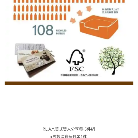
P.L.A.Y.美式雙人分享餐-5件組
♦五款速食玩具各1件