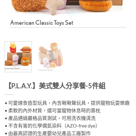
【P.L.A.Y.】美式雙人分享餐-5件組
• 可愛速食造型玩具，內含啾啾聲玩具，提供寵物玩耍樂趣
• 柔軟的內外材質，還可當寵物休息時的靠枕
• 產品通過嚴格品質測試，可用洗衣機清洗
• 不含有害的化學偶氮染料（AZO-free dye）
• 由最高認證的生產嬰幼兒產品工廠製作