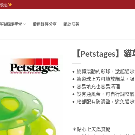
運優惠
毛孩照護學堂
愛用好評分享
關於旺芙
【Petstages
• 旋轉滾動的彩球，激起貓
• 軌道球上方可填放貓草，
• 容易填充也容易清理
• 設有通風蓋，可自行調整
• 底部配有防滑墊，避免貓
＊貼心七天鑑賞期