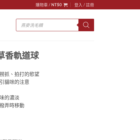
購物車 /
NT$
0
登入 / 註冊
Products
search
】貓草香軌道球
咪撈抓、拍打的慾望
吸引貓咪的注意
氣味的濃淡
咪撥弄時移動