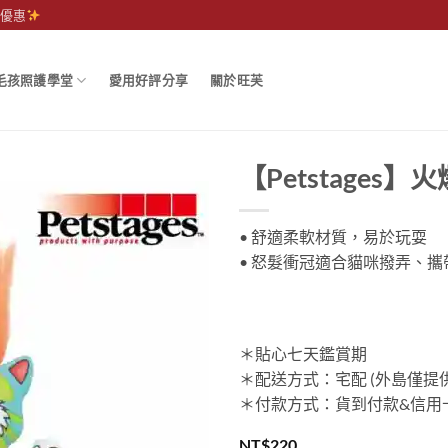
運優惠
毛孩照護學堂
愛用好評分享
關於旺芙
【Petstages
• 舒適柔軟材質，易於玩耍
• 怒髮衝冠適合貓咪撥弄、攜
＊貼心七天鑑賞期
＊配送方式：宅配 (外島僅提
＊付款方式：貨到付款&信用卡
NT$
220