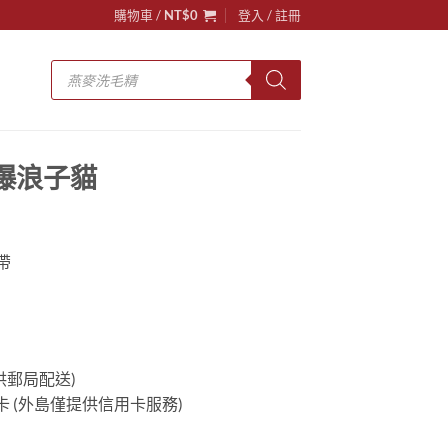
購物車 /
NT$
0
登入 / 註冊
Products
search
】火爆浪子貓
帶
供郵局配送)
 (外島僅提供信用卡服務)