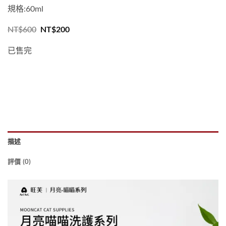
規格:60ml
原
目
NT$
600
NT$
200
始
前
價
價
已售完
格：
格：
NT$600。
NT$200。
描述
評價 (0)