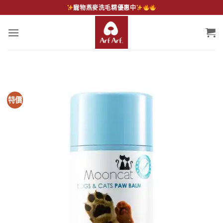
Skip
寵物燕麥洗毛精優惠中
to
content
特價