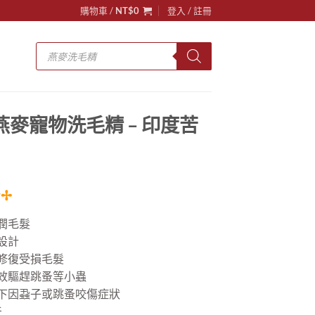
購物車 /
NT$
0
登入 / 註冊
Products
search
芙】燕麥寵物洗毛精 – 印度苦
✢
潤毛髮
設計
以修復受損毛髮
有效驅趕跳蚤等小蟲
皮下因蝨子或跳蚤咬傷症狀
天