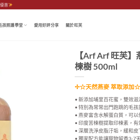
運優惠
毛孩照護學堂
愛用好評分享
關於旺芙
【Arf Arf 旺
楝樹 500ml
✢☆天然燕麥 萃取添加☆
• 新添加埔里百花蜜，雙效滋
• 特別為常常出門跑跳的毛孩
• 燕麥富含水解蛋白質，可
• 印度苦楝樹提取印楝素，
• 深層洗淨皮脂汙垢，緩和
• 獨家配方能讓寵物留香3-7