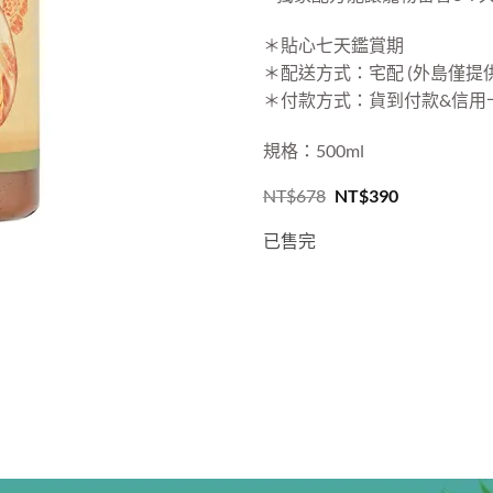
＊貼心七天鑑賞期
＊配送方式：宅配 (外島僅提
＊付款方式：貨到付款&信用卡
規格：500ml
原
目
NT$
678
NT$
390
始
前
價
價
已售完
格：
格：
NT$678。
NT$390。