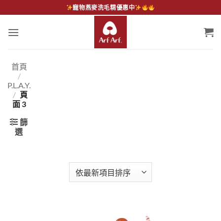
Skip
寵物燕麥洗毛精優惠中
to
content
首頁
/
P.L.A.Y.
/
頁
面 3
篩
選