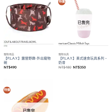
特價
已售完
寵物用品
寵物玩具
【P.L.A.Y.】露營野趣-外出寵物
【P.L.A.Y.】美式速食玩具系列 –
碗
奶昔
原
目
NT$
490
NT$
480
NT$
350
始
前
價
價
格：
格：
NT$480。
NT$350。
特價
已售完