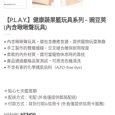
【P.L.A.Y.】健康蔬果籃玩具系列 – 豌豆莢
(內含啾啾聲玩具)
• 內含啾啾聲玩具，還包含療癒食譜，提供寵物玩耍樂趣
• 手工製作的雙層縫線，交叉縫合確保耐用程度
• 柔軟的內外材質，還可當寵物休息時的靠枕
• 產品通過嚴格品質測試，可用洗衣機清洗
• 不含有害的化學偶氮染料（AZO-free dye）
＊貼心七天鑑賞期
＊配送方式：宅配 (外島僅提供郵局配送)
＊付款方式：貨到付款&信用卡 (外島僅提供信用卡服務)
原
目
NT$
580
NT$
450