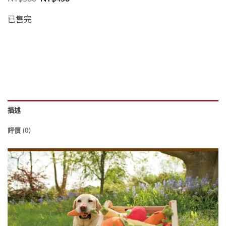
始
前
價
價
已售完
格：
格：
NT$580。
NT$450。
描述
評價 (0)