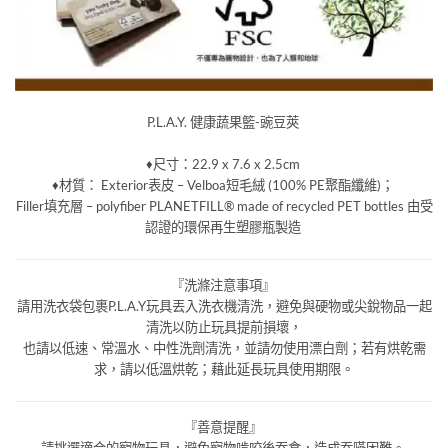
P.L.A.Y. 健康蔬果籃-豌豆莢
♦尺寸：22.9 x 7.6 x 2.5cm
♦材質：
Exterior表皮 – Velboa短毛絨 (100% PE聚酯纖維)；
Filler填充層 – polyfiber PLANETFILL® made of recycled PET bottles 由受
認證的環保再生塑膠瓶製造
『洗滌注意事項』
請用洗衣袋包裹P.L.A.Y玩具丟入洗衣機清洗，避免與硬物或尖銳物品一起
清洗以防止玩具提前損壞，
也請以低速、常溫水、中性洗劑清洗，並請勿使用漂白劑；若有烘乾需
求，請以低溫烘乾；藉此延長玩具使用期限。
『善意提醒』
請挑選適合的寵物玩具，避免寵物啃咬後吞食，造成吞嚥困難。