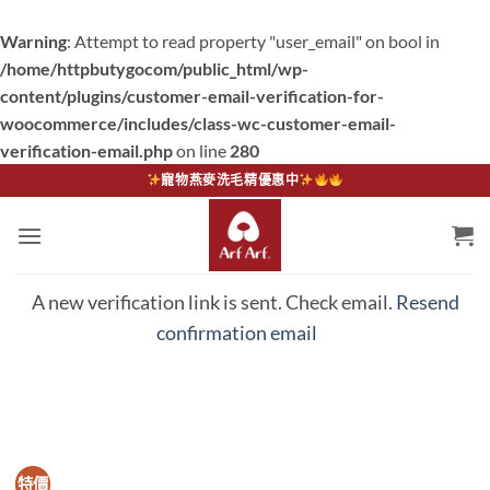
Warning
: Attempt to read property "user_email" on bool in
/home/httpbutygocom/public_html/wp-
content/plugins/customer-email-verification-for-
woocommerce/includes/class-wc-customer-email-
verification-email.php
on line
280
Skip
寵物燕麥洗毛精優惠中
to
content
A new verification link is sent. Check email.
Resend
confirmation email
特價