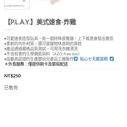
【P.L.A.Y.】美式速食-炸雞
♦可愛速食造型玩具，有一個特殊發聲器，上下搖晃會發出聲音
♦柔軟的內外材質，還可當寵物休息時的靠枕
♦產品通過嚴格品質測試，可用洗衣機清洗
♦不含有害的化學偶氮染料（AZO-free dye）
♦
由最高認證的生產嬰幼兒產品工廠製作
貼心七天鑑賞期
＊外島服務：僅提供刷卡及郵局配送
NT$
250
已售完