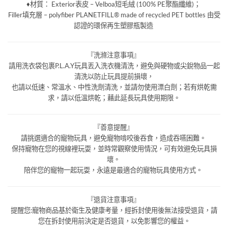
♦材質：
Exterior表皮 – Velboa短毛絨 (100% PE聚酯纖維)；
Filler填充層 – polyfiber PLANETFILL® made of recycled PET bottles 由受
認證的環保再生塑膠瓶製造
『洗滌注意事項』
請用洗衣袋包裹P.L.A.Y玩具丟入洗衣機清洗，避免與硬物或尖銳物品一起
清洗以防止玩具提前損壞，
也請以低速、常溫水、中性洗劑清洗，並請勿使用漂白劑；若有烘乾需
求，請以低溫烘乾；藉此延長玩具使用期限。
『善意提醒』
請挑選適合的寵物玩具，避免寵物啃咬後吞食，造成吞嚥困難。
保持寵物在您的視線裡玩耍，並時常觀察使用情況，可有效避免玩具損
壞。
陪伴您的寵物一起玩耍，永遠是最適合的寵物玩具使用方式。
『退貨注意事項』
提醒您:寵物商品基於衛生及健康考量，經拆封使用後無法接受退貨，請
您在拆封使用前決定是否退貨，以免影響您的權益。