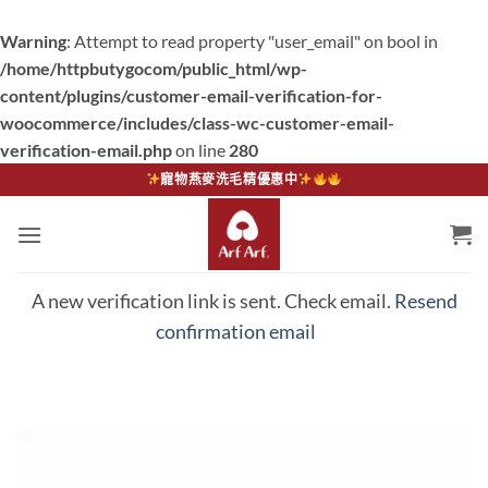
Warning
: Attempt to read property "user_email" on bool in
/home/httpbutygocom/public_html/wp-
content/plugins/customer-email-verification-for-
woocommerce/includes/class-wc-customer-email-
verification-email.php
on line
280
Skip
寵物燕麥洗毛精優惠中
to
content
A new verification link is sent. Check email.
Resend
confirmation email