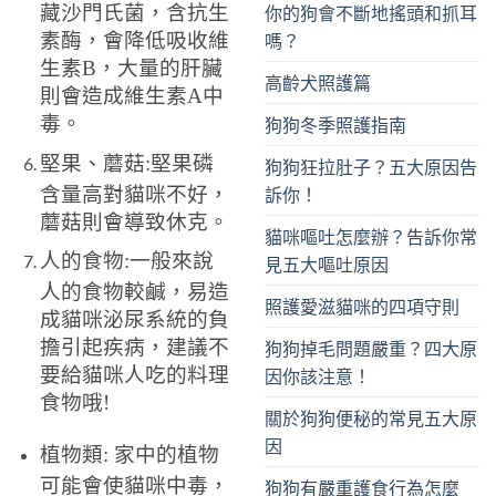
藏沙門氏菌，含抗生
你的狗會不斷地搖頭和抓耳
素酶，會降低吸收維
嗎？
生素B，大量的肝臟
高齡犬照護篇
則會造成維生素A中
毒。
狗狗冬季照護指南
堅果、蘑菇:堅果磷
狗狗狂拉肚子？五大原因告
含量高對貓咪不好，
訴你！
蘑菇則會導致休克。
貓咪嘔吐怎麼辦？告訴你常
人的食物:一般來說
見五大嘔吐原因
人的食物較鹹，易造
照護愛滋貓咪的四項守則
成貓咪泌尿系統的負
擔引起疾病，建議不
狗狗掉毛問題嚴重？四大原
要給貓咪人吃的料理
因你該注意！
食物哦!
關於狗狗便秘的常見五大原
因
植物類: 家中的植物
可能會使貓咪中毒，
狗狗有嚴重護食行為怎麼