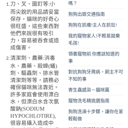
嗎？
刀、叉、圖釘等:小
而尖銳的用品請妥當
狗狗出遊交通指南
保存，貓咪的好奇心
狗狗在抓癢!主人在抓狂!
很旺盛，這些東西對
他們來說很有吸引
我的寵物家人!不輕易拋棄
力，容易被吞食或造
毛孩!
成傷害。
領養寵物前 你應該知道的
清潔劑、農藥:消毒
事
水、農藥、殺蟑(蟻)
對抗狗狗牙周病，飼主不可
劑、驅蟲劑、排水管
不知的事
清潔劑等等，請務必
確保貓咪無法靠近。
寄生蟲感染－貓咪篇
許多家庭會使用漂白
寵物洗毛精挑選指南
水，但漂白水含次氯
酸鈉(SODIUM
狗狗洗澡十步驟，讓你在家
HYPOCHLOTIRE),
輕鬆做
很容易攝入造成中