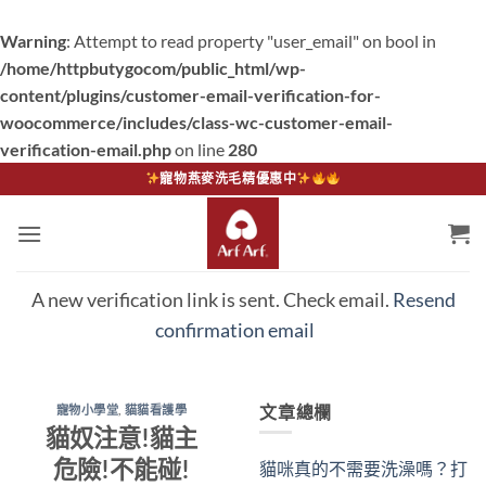
Warning
: Attempt to read property "user_email" on bool in
/home/httpbutygocom/public_html/wp-
content/plugins/customer-email-verification-for-
woocommerce/includes/class-wc-customer-email-
verification-email.php
on line
280
Skip
寵物燕麥洗毛精優惠中
to
content
A new verification link is sent. Check email.
Resend
confirmation email
文章總欄
寵物小學堂
,
貓貓看護學
貓奴注意!貓主
危險!不能碰!
貓咪真的不需要洗澡嗎？打