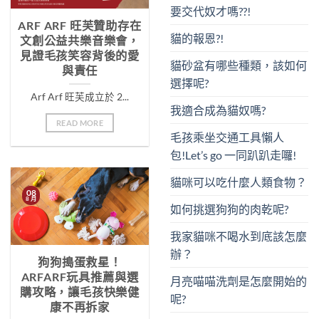
要交代奴才嗎??!
ARF ARF 旺芙贊助存在
貓的報恩?!
文創公益共樂音樂會，
見證毛孩笑容背後的愛
貓砂盆有哪些種類，該如何
與責任
選擇呢?
Arf Arf 旺芙成立於 2...
我適合成為貓奴嗎?
READ MORE
毛孩乘坐交通工具懶人
包!Let’s go 一同趴趴走囉!
貓咪可以吃什麼人類食物？
08
8 月
如何挑選狗狗的肉乾呢?
我家貓咪不喝水到底該怎麼
辦？
狗狗搗蛋救星！
ARFARF玩具推薦與選
月亮喵喵洗劑是怎麼開始的
購攻略，讓毛孩快樂健
呢?
康不再拆家