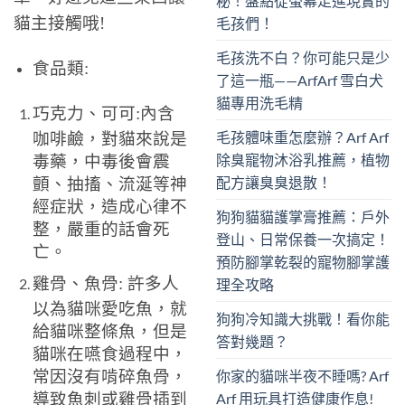
秘！盤點從螢幕走進現實的
貓主接觸哦!
毛孩們！
毛孩洗不白？你可能只是少
食品類:
了這一瓶——ArfArf 雪白犬
貓專用洗毛精
巧克力、可可:內含
毛孩體味重怎麼辦？Arf Arf
咖啡鹼，對貓來說是
除臭寵物沐浴乳推薦，植物
毒藥，中毒後會震
配方讓臭臭退散！
顫、抽搐、流涎等神
經症狀，造成心律不
狗狗貓貓護掌膏推薦：戶外
整，嚴重的話會死
登山、日常保養一次搞定！
亡。
預防腳掌乾裂的寵物腳掌護
雞骨、魚骨: 許多人
理全攻略
以為貓咪愛吃魚，就
狗狗冷知識大挑戰！看你能
給貓咪整條魚，但是
答對幾題？
貓咪在嚥食過程中，
你家的貓咪半夜不睡嗎? Arf
常因沒有啃碎魚骨，
Arf 用玩具打造健康作息!
導致魚刺或雞骨插到