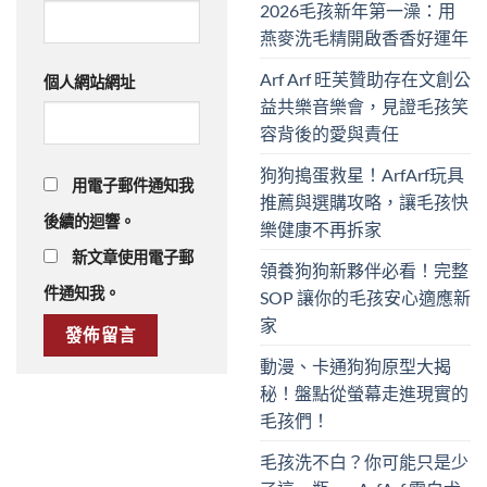
2026毛孩新年第一澡：用
燕麥洗毛精開啟香香好運年
Arf Arf 旺芙贊助存在文創公
個人網站網址
益共樂音樂會，見證毛孩笑
容背後的愛與責任
狗狗搗蛋救星！ArfArf玩具
用電子郵件通知我
推薦與選購攻略，讓毛孩快
後續的迴響。
樂健康不再拆家
新文章使用電子郵
領養狗狗新夥伴必看！完整
件通知我。
SOP 讓你的毛孩安心適應新
家
動漫、卡通狗狗原型大揭
秘！盤點從螢幕走進現實的
毛孩們！
毛孩洗不白？你可能只是少