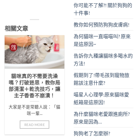
你可能不了解?! 關於狗狗的
十件事!
教你如何預防狗狗皮膚病!
相關文章
為何貓咪一直喵喵叫? 原來
是這原因~
09
1 月
告訴你九種讓貓咪多喝水的
方法!
假期到了!帶毛孩到寵物旅
貓咪真的不需要洗澡
嗎？打破迷思，教你局
館該注意什麼?
部清潔＋乾洗技巧，讓
喵星人心理學:原來貓咪愛
主子香香不崩潰！
紙箱是這原因!
大家是不是常聽人說：「貓
為什麼貓咪老愛跟進廁所?
咪一輩...
原來是因為…
READ MORE
狗狗老了怎麼辦?