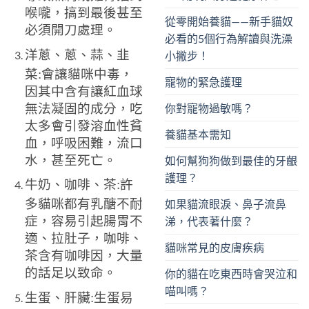
喉嚨，搞到最後甚至
從零開始養貓——新手貓奴
必須開刀處理。
必看的5個行為解讀與洗澡
洋蔥、蔥、蒜、韭
小撇步！
菜:會讓貓咪中毒，
寵物的緊急護理
因其中含有讓紅血球
你對寵物過敏嗎？
無法凝固的成分，吃
太多會引發溶血性貧
養貓基本需知
血，呼吸困難，流口
水，甚至死亡。
如何幫狗狗做到最佳的牙齦
護理？
牛奶、咖啡、茶:許
多貓咪都有乳醣不耐
如果貓流眼淚、鼻子流鼻
症，容易引起腸胃不
涕，代表著什麼？
適、拉肚子，咖啡、
貓咪常見的皮膚疾病
茶含有咖啡因，大量
的話足以致命。
你的貓在吃東西時會哭泣和
喵叫嗎？
生蛋、肝臟:生蛋易