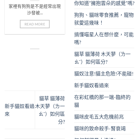
你知道”擁抱雲朵的感覺”嗎?
家裡有狗狗是不是經常出現
沙發被...
狗狗、貓咪零食推薦，寵物
就愛這幾味！
READ MORE
搞懂喵星人在想什麼，可能
嗎?
貓草 貓薄荷 木天蓼（ㄌ一
ㄠˇ）如何區分?
貓奴注意!貓主危險!不能碰!
新手貓奴看過來
在彩虹橋的那一端-臨終的
貓草 貓薄荷
貓
新手貓奴看過
木天蓼（ㄌ一
來
ㄠˇ）如何區
貓咪皮毛五大危機前兆
分?
貓咪的致命殺手-腎衰竭