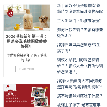
新手貓奴不慌張!剛開始養
貓時到底要準備甚麼物品呢
08
1 月
主人出遠門，毛孩該怎辦?
如何照顧老貓？老貓有哪些
徵兆呢？
2026毛孩新年第一澡：
用燕麥洗毛精開啟香香
狗狗體味臭臭怎麼辦?是生
好運年
病了嗎?
準備好迎接新年了嗎？毛孩
貓奴才給我用的是甚麼貓
的「新...
砂？！貓砂大全（告訴你貓
READ MORE
砂怎麼選！）
狗狗/人類皮膚大不同!如何
選擇專屬的狗狗洗毛精呢?!
30
12 月
搞不清貓咪到底吐了什麼？
被貓主子舔了?是有甚麼事