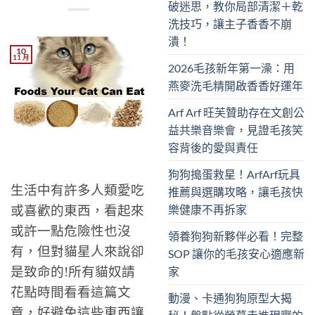
破迷思，教你局部清潔＋乾
洗技巧，讓主子香香不崩
潰！
10
11 月
2026毛孩新年第一澡：用
燕麥洗毛精開啟香香好運年
Arf Arf 旺芙贊助存在文創公
益共樂音樂會，見證毛孩笑
容背後的愛與責任
狗狗搗蛋救星！ArfArf玩具
生活中有許多人類愛吃
推薦與選購攻略，讓毛孩快
樂健康不再拆家
或喜歡的東西，看起來
或許一點危險性也沒
領養狗狗新夥伴必看！完整
有，但對貓星人來說卻
SOP 讓你的毛孩安心適應新
家
是致命的!所有貓奴請
花點時間看看這篇文
動漫、卡通狗狗原型大揭
章，好避免這些東西讓