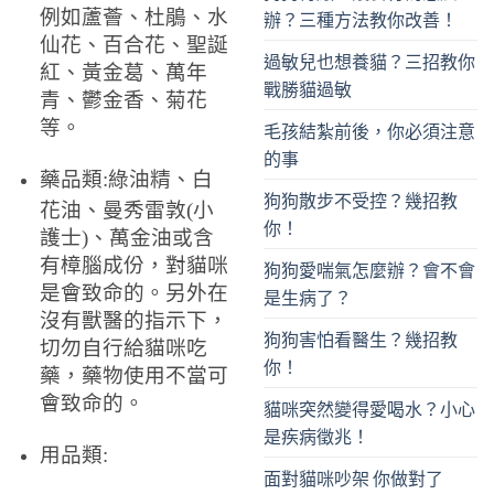
例如蘆薈、杜鵑、水
辦？三種方法教你改善！
仙花、百合花、聖誕
過敏兒也想養貓？三招教你
紅、黃金葛、萬年
戰勝貓過敏
青、鬱金香、菊花
等。
毛孩結紮前後，你必須注意
的事
藥品類:綠油精、白
狗狗散步不受控？幾招教
花油、曼秀雷敦(小
你！
護士)、萬金油或含
有樟腦成份，對貓咪
狗狗愛喘氣怎麼辦？會不會
是會致命的。另外在
是生病了？
沒有獸醫的指示下，
狗狗害怕看醫生？幾招教
切勿自行給貓咪吃
你！
藥，藥物使用不當可
會致命的。
貓咪突然變得愛喝水？小心
是疾病徵兆！
用品類:
面對貓咪吵架 你做對了