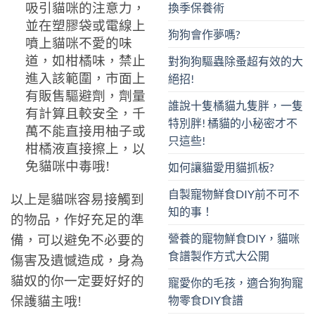
換季保養術
吸引貓咪的注意力，
並在塑膠袋或電線上
狗狗會作夢嗎?
噴上貓咪不愛的味
道，如柑橘味，禁止
對狗狗驅蟲除蚤超有效的大
進入該範圍，市面上
絕招!
有販售驅避劑，劑量
誰說十隻橘貓九隻胖，一隻
有計算且較安全，千
特別胖! 橘貓的小秘密才不
萬不能直接用柚子或
只這些!
柑橘液直接擦上，以
免貓咪中毒哦!
如何讓貓愛用貓抓板?
自製寵物鮮食DIY前不可不
以上是貓咪容易接觸到
知的事！
的物品，作好充足的準
營養的寵物鮮食DIY，貓咪
備，可以避免不必要的
食譜製作方式大公開
傷害及遺憾造成，身為
貓奴的你一定要好好的
寵愛你的毛孩，適合狗狗寵
物零食DIY食譜
保護貓主哦!