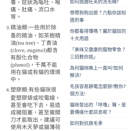
如何挑選旺芙的洗毛精?
毒，症狀為嘔吐、喉
痛、肚痛、流口水
想帶狗狗出遊？六點你該知
等。
道的事
精油類:一些用於除
你都看得懂嗎？屬於貓奴的
蚤的精油，如茶樹精
十大用語
油(tea tree)、丁香油
「美味又健康的寵物零食？
(clove, eugenol)都含
三招教你挑」
有酚化合物
(phenol)，千萬不能
為何貓咪晚上一直叫?如何
用在貓或有貓的環境
解決?
中。
毛孩容易靜電怎麼辦?教你7
塑膠類:有些貓咪很
個方法!
愛塑膠袋或咬電線，
貓咪發出的「呼嚕」聲，是
甚至會吃下去，易造
要傳達什麼訊息呢？
成腸阻塞，甚至需開
刀才能取出，建議可
如何對抗換毛季
使用木天蓼或貓薄荷