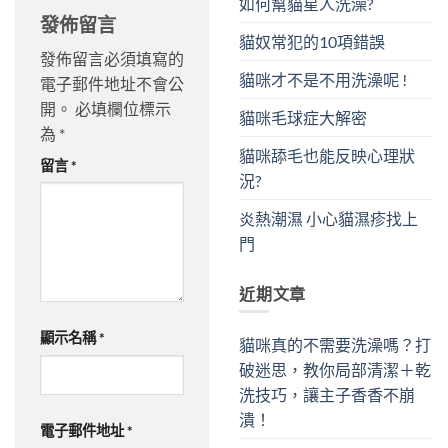
如何幫貓星人洗澡?
發佈留言
貓奴常犯的10項錯誤
發佈留言必須填寫的
貓咪才不是不用洗澡呢 !
電子郵件地址不會公
開。
必填欄位標示
貓咪毛球症大解密
為
*
貓咪舔毛也能反映心理狀
留言
*
況?
炎熱潮濕 小心貓濕疹找上
門
近期文章
顯示名稱
*
貓咪真的不需要洗澡嗎？打
破迷思，教你局部清潔＋乾
洗技巧，讓主子香香不崩
潰！
電子郵件地址
*